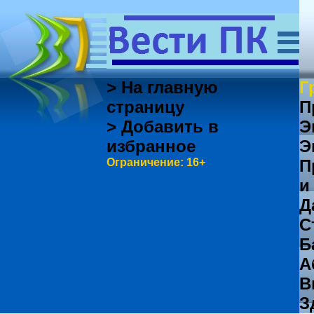
> На главную
Г
страницу
П
> Добавить в
Э
избранное
Э
Ограничение: 16+
П
и
Д
С
Б
А
В
З