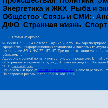
Происшествия
Политика
Эк
:
:
Энергетика и ЖКХ
Рыба и эк
:
Общество
Связь и СМИ:
Ан
:
:
ДФО
Странная жизнь
Спорт
:
:
Статьи из архива
© "Вести ПК" , 2004.Сетевое издание «Вести ПК» зарегистрирова
сфере связи, информационных технологий и массовых коммуникац
регистрации ЭЛ № ФС 77 - 57147. При использовании материалов
обязательна.
Адрес электронной почты и номер телефона редакции: E-mail: dk@
00.Учредитель издания Калядин Д. А.Главный редактор Калядин
“16+”
dk@vestipk.ru
Региональный проект
"Вести ПК в Воронеже"
. Новости региона, Ро
По вопросам рекламы: тел: +7-919-188-17-00