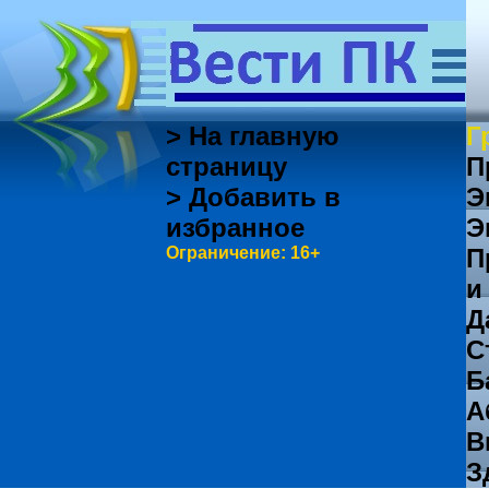
> На главную
Г
страницу
П
> Добавить в
Э
избранное
Э
Ограничение: 16+
П
и
Д
С
Б
А
В
З