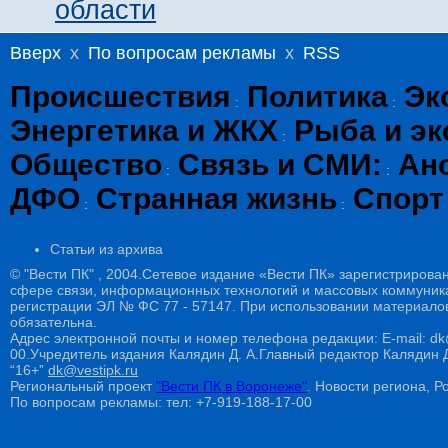
области
Вверх
x
По вопросам рекламы
x
RSS
Происшествия
Политика
Эк
:
:
Энергетика и ЖКХ
Рыба и эк
:
Общество
Связь и СМИ:
Ан
:
:
ДФО
Странная жизнь
Спорт
:
:
Статьи из архива
© "Вести ПК" , 2004.Сетевое издание «Вести ПК» зарегистрирова
сфере связи, информационных технологий и массовых коммуникац
регистрации ЭЛ № ФС 77 - 57147. При использовании материалов
обязательна.
Адрес электронной почты и номер телефона редакции: E-mail: dk@
00.Учредитель издания Калядин Д. А.Главный редактор Калядин
“16+”
dk@vestipk.ru
Региональный проект
"Вести ПК в Воронеже"
. Новости региона, Ро
По вопросам рекламы: тел: +7-919-188-17-00