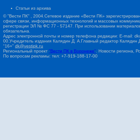
Статьи из архива
© "Вести ПК" , 2004.Сетевое издание «Вести ПК» зарегистрирова
сфере связи, информационных технологий и массовых коммуникац
регистрации ЭЛ № ФС 77 - 57147. При использовании материалов
обязательна.
Адрес электронной почты и номер телефона редакции: E-mail: dk@
00.Учредитель издания Калядин Д. А.Главный редактор Калядин
“16+”
dk@vestipk.ru
Региональный проект
"Вести ПК в Воронеже"
. Новости региона, Ро
По вопросам рекламы: тел: +7-919-188-17-00