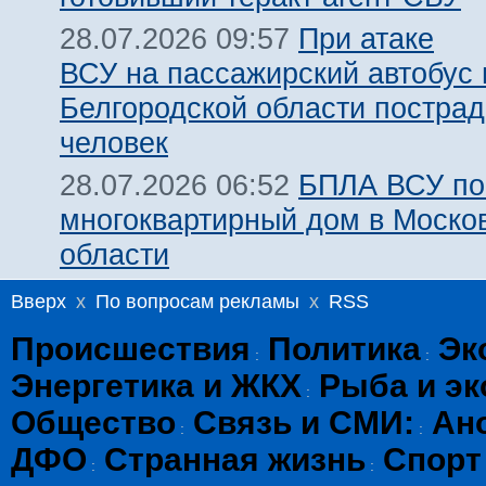
При атаке
28.07.2026 09:57
ВСУ на пассажирский автобус 
Белгородской области пострад
человек
БПЛА ВСУ по
28.07.2026 06:52
многоквартирный дом в Моско
области
Вверх
x
По вопросам рекламы
x
RSS
Происшествия
Политика
Эк
:
:
Энергетика и ЖКХ
Рыба и эк
:
Общество
Связь и СМИ:
Ан
:
:
ДФО
Странная жизнь
Спорт
:
: