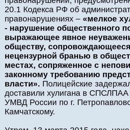
правонарушении, предусмотренно
20.1 Кодекса РФ об администра
правонарушениях –
«мелкое ху
- нарушение общественного п
выражающее явное неуважени
обществу, сопровождающеес
нецензурной бранью в общес
местах, сопряженное с непов
законному требованию предс
власти».
Полицейские задержа
доставили хулигана в СПСЛПАА
УМВД России по г. Петропавловс
Камчатскому.