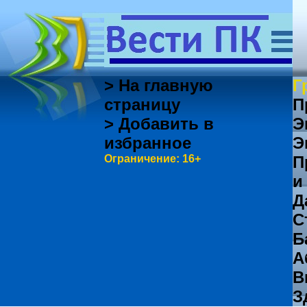
> На главную
Г
страницу
П
> Добавить в
Э
избранное
Э
Ограничение: 16+
П
и
Д
С
Б
А
В
З