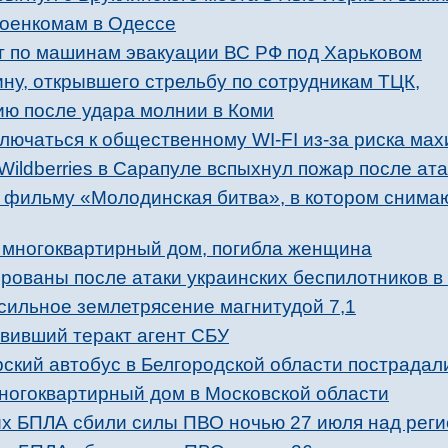
военкомам в Одессе
 по машинам эвакуации ВС РФ под Харьковом
ну, открывшего стрельбу по сотрудникам ТЦК,
ию после удара молнии в Коми
лючаться к общественному WI-FI из-за риска ма
Wildberries в Сарапуле вспыхнул пожар после ат
к фильму «Молодинская битва», в котором снима
л многоквартирный дом, погибла женщина
рованы после атаки украинских беспилотников в
сильное землетрясение магнитудой 7,1
вивший теракт агент СБУ
ский автобус в Белгородской области пострадал
ногоквартирный дом в Московской области
х БПЛА сбили силы ПВО ночью 27 июля над рег