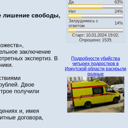
Да
63%
Нет
24%
е лишение свободы,
Затрудняюсь с
14%
ответом
Старт: 10.01.2024 19:02.
Опрошено: 1539.
дожеств»,
ельное заключение
третных экспертиз. В
Подробности убийства
четырех подростков в
ники.
Иркутской области раскрыли
родные
ствиями
рублей. Двое
 трое получили
дениях и, имея
итные договора,