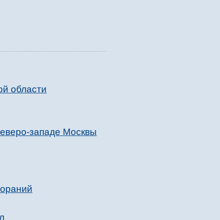
ой области
северо-западе Москвы
гораний
л