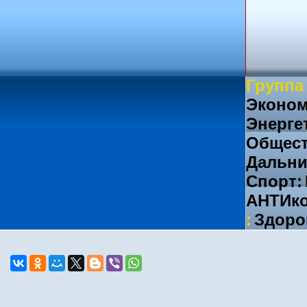
Группа
Эконом
Энерге
Общест
Дальни
Спорт:
АНТИко
:
Здоро