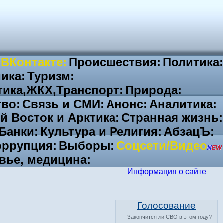
 ВКонтакте:
Происшествия:
Политика:
ика:
Туризм:
тика,ЖКХ,Транспорт:
Природа:
во:
Связь и СМИ:
Анонс:
Аналитика:
й Восток и Арктика:
Странная жизнь:
Банки:
Культура и Религия:
АбзацЪ:
ррупция:
Выборы:
Соцсети/Видео
вье, медицина:
Информация о сайте
Голосование
Закончится ли СВО в этом году?