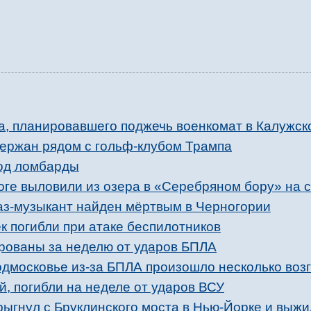
, планировавшего поджечь военкомат в Калужск
ержан рядом с гольф-клубом Трампа
од ломбарды
ноге выловили из озера в «Серебряном бору» на 
з-музыкант найден мёртвым в Черногории
к погибли при атаке беспилотников
рованы за неделю от ударов БПЛА
одмосковье из-за БПЛА произошло несколько воз
й, погибли на неделе от ударов ВСУ
рыгнул с Бруклинского моста в Нью-Йорке и выжи