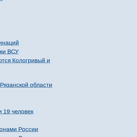
хинаций
аки ВСУ
ются Кологривый и
 Рязанской области
и 19 человек
ионами России