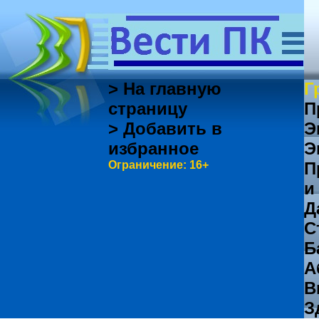
> На главную
Г
страницу
П
> Добавить в
Э
избранное
Э
Ограничение: 16+
П
и
Д
С
Б
А
В
З