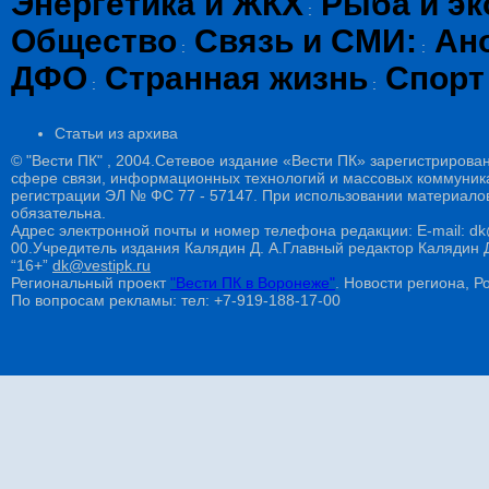
Энергетика и ЖКХ
Рыба и эк
:
Общество
Связь и СМИ:
Ан
:
:
ДФО
Странная жизнь
Спорт
:
:
Статьи из архива
© "Вести ПК" , 2004.Сетевое издание «Вести ПК» зарегистрирова
сфере связи, информационных технологий и массовых коммуникац
регистрации ЭЛ № ФС 77 - 57147. При использовании материалов
обязательна.
Адрес электронной почты и номер телефона редакции: E-mail: dk@
00.Учредитель издания Калядин Д. А.Главный редактор Калядин
“16+”
dk@vestipk.ru
Региональный проект
"Вести ПК в Воронеже"
. Новости региона, Ро
По вопросам рекламы: тел: +7-919-188-17-00