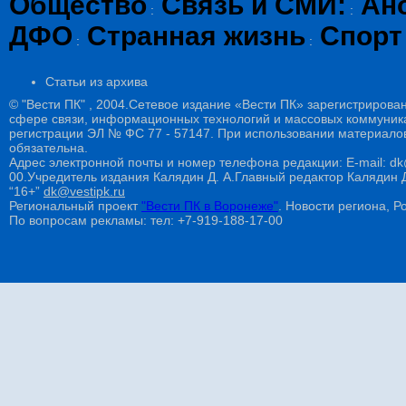
Общество
Связь и СМИ:
Ан
:
:
ДФО
Странная жизнь
Спорт
:
:
Статьи из архива
© "Вести ПК" , 2004.Сетевое издание «Вести ПК» зарегистрирова
сфере связи, информационных технологий и массовых коммуникац
регистрации ЭЛ № ФС 77 - 57147. При использовании материалов
обязательна.
Адрес электронной почты и номер телефона редакции: E-mail: dk@
00.Учредитель издания Калядин Д. А.Главный редактор Калядин
“16+”
dk@vestipk.ru
Региональный проект
"Вести ПК в Воронеже"
. Новости региона, Ро
По вопросам рекламы: тел: +7-919-188-17-00