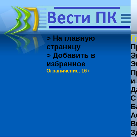
> На главную
Г
страницу
П
> Добавить в
Э
избранное
Э
Ограничение: 16+
П
и
Д
С
Б
А
В
З