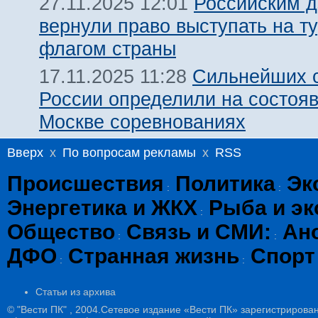
Российским 
27.11.2025 12:01
вернули право выступать на т
флагом страны
Сильнейших 
17.11.2025 11:28
России определили на состоя
Москве соревнованиях
Вверх
x
По вопросам рекламы
x
RSS
Происшествия
Политика
Эк
:
:
Энергетика и ЖКХ
Рыба и эк
:
Общество
Связь и СМИ:
Ан
:
:
ДФО
Странная жизнь
Спорт
:
:
Статьи из архива
© "Вести ПК" , 2004.Сетевое издание «Вести ПК» зарегистрирова