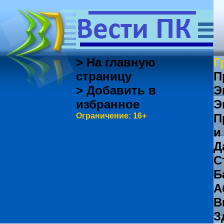
> На главную
Г
страницу
П
> Добавить в
Э
избранное
Э
Ограничение: 16+
П
и
Д
С
Б
А
В
З