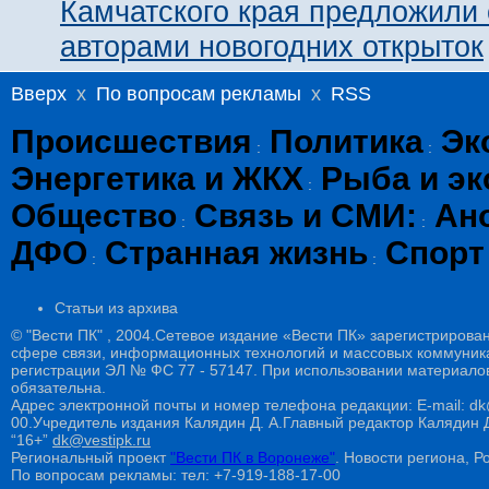
Камчатского края предложили 
авторами новогодних открыток
Вверх
x
По вопросам рекламы
x
RSS
Происшествия
Политика
Эк
:
:
Энергетика и ЖКХ
Рыба и эк
:
Общество
Связь и СМИ:
Ан
:
:
ДФО
Странная жизнь
Спорт
:
:
Статьи из архива
© "Вести ПК" , 2004.Сетевое издание «Вести ПК» зарегистрирова
сфере связи, информационных технологий и массовых коммуникац
регистрации ЭЛ № ФС 77 - 57147. При использовании материалов
обязательна.
Адрес электронной почты и номер телефона редакции: E-mail: dk@
00.Учредитель издания Калядин Д. А.Главный редактор Калядин
“16+”
dk@vestipk.ru
Региональный проект
"Вести ПК в Воронеже"
. Новости региона, Ро
По вопросам рекламы: тел: +7-919-188-17-00