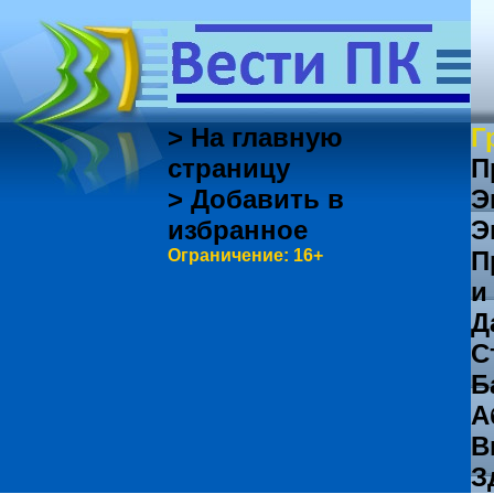
> На главную
Г
страницу
П
> Добавить в
Э
избранное
Э
Ограничение: 16+
П
и
Д
С
Б
А
В
З