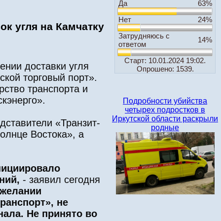
Да
63%
Нет
24%
к угля на Камчатку
Затрудняюсь с
14%
ответом
Старт: 10.01.2024 19:02.
ении доставки угля
Опрошено: 1539.
кой торговый порт».
ство транспорта и
кэнерго».
Подробности убийства
четырех подростков в
Иркутской области раскрыли
едставители «Транзит-
родные
олнце Востока», а
нициировало
аний,
- заявил сегодня
 желании
ранспорт», не
ала. Не принято во