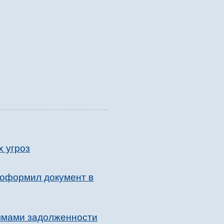
х угроз
 оформил документ в
уммами задолженности