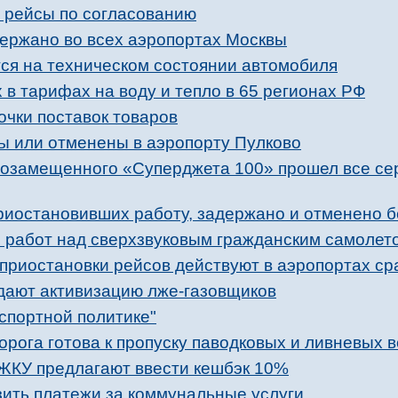
 рейсы по согласованию
держано во всех аэропортах Москвы
тся на техническом состоянии автомобиля
в тарифах на воду и тепло в 65 регионах РФ
очки поставок товаров
ы или отменены в аэропорту Пулково
ртозамещенного «Суперджета 100» прошел все с
риостановивших работу, задержано и отменено б
е работ над сверхзвуковым гражданским самолет
приостановки рейсов действуют в аэропортах сра
дают активизацию лже-газовщиков
спортной политике"
рога готова к пропуску паводковых и ливневых 
ЖКУ предлагают ввести кешбэк 10%
зить платежи за коммунальные услуги