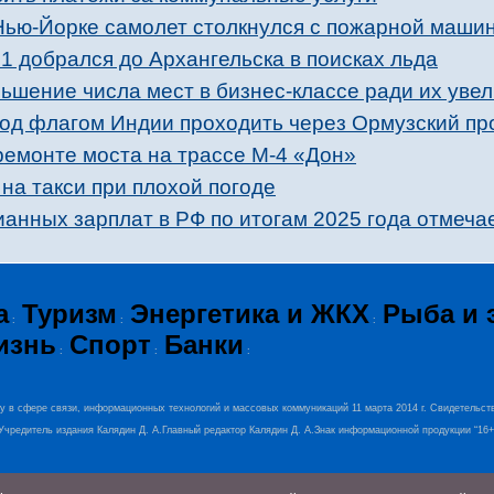
 Нью-Йорке самолет столкнулся c пожарной маши
добрался до Архангельска в поисках льда
ьшение числа мест в бизнес-классе ради их увел
од флагом Индии проходить через Ормузский пр
ремонте моста на трассе М-4 «Дон»
 на такси при плохой погоде
анных зарплат в РФ по итогам 2025 года отмеча
а
Туризм
Энергетика и ЖКХ
Рыба и 
:
:
:
изнь
Спорт
Банки
:
:
:
ру в сфере связи, информационных технологий и массовых коммуникаций 11 марта 2014 г. Свидетельст
0.Учредитель издания Калядин Д. А.Главный редактор Калядин Д. А.Знак информационной продукции “16