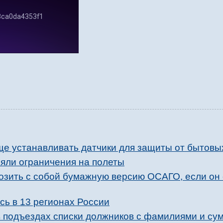
ще устанавливать датчики для защиты от бытовы
няли ограничения на полеты
возить с собой бумажную версию ОСАГО, если он
сь в 13 регионах России
в подъездах списки должников с фамилиями и с