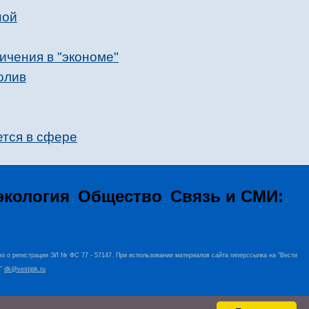
ной
ичения в "экономе"
олив
ется в сфере
экология
Общество
Связь и СМИ:
:
:
:
во о регистрации ЭЛ № ФС 77 - 57147. При использовании материалов сайта гиперссылка на "Вести
+”
dk@vestipk.ru