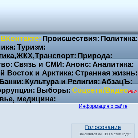
 ВКонтакте:
Происшествия:
Политика:
ика:
Туризм:
тика,ЖКХ,Транспорт:
Природа:
во:
Связь и СМИ:
Анонс:
Аналитика:
й Восток и Арктика:
Странная жизнь:
Банки:
Культура и Религия:
АбзацЪ:
ррупция:
Выборы:
Соцсети/Видео
вье, медицина:
Информация о сайте
Голосование
Закончится ли СВО в этом году?