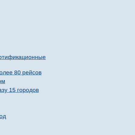
ертификационные
олее 80 рейсов
ом
зу 15 городов
вод