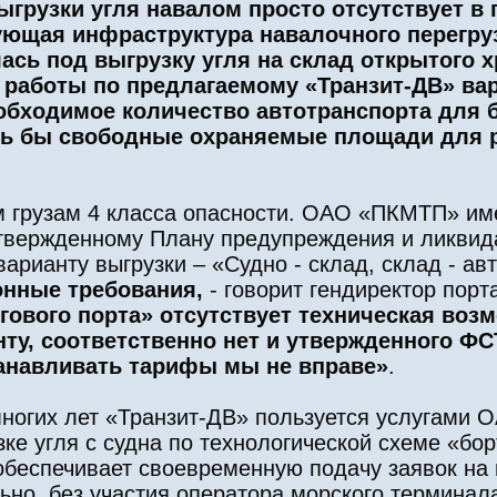
ыгрузки угля навалом просто отсутствует в п
вующая инфраструктура навалочного перегру
сь под выгрузку угля на склад открытого 
 работы по предлагаемому «Транзит-ДВ» вари
обходимое количество автотранспорта для 
лись бы свободные охраняемые площади для 
м грузам 4 класса опасности. ОАО «ПКМТП» им
 утвержденному Плану предупреждения и ликвид
варианту выгрузки – «Судно - склад, склад - а
онные требования,
- говорит гендиректор порт
гового порта» отсутствует техническая воз
ту, соответственно нет и утвержденного ФС
танавливать тарифы мы не вправе»
.
многих лет «Транзит-ДВ» пользуется услугами 
ке угля с судна по технологической схеме «бор
 обеспечивает своевременную подачу заявок на
льно, без участия оператора морского термин