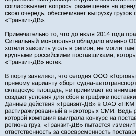
согласовывает вопросы размещения на аренд
свою очередь, обеспечивает выгрузку грузов 
«Транзит-ДВ».
Примечательно то, что до июля 2014 года п
Сигнальный монопольно обладало именно ОО
хотели завозить уголь в регион, не могли та
крупными российскими поставщиками, которые
«Транзит-ДВ» истек.
В порту заявляют, что сегодня ООО «Торговы
прямому варианту «борт судна-автотранспорт»
складскую площадь, не принимает во вниман
создает условия для сбоя в графике поставки
Данные действия «Транзит-ДВ» в ОАО «ПКМТ
растиражированный в некоторых СМИ. Ведь ра
которой компания выиграла конкурс на поста
региона груз, «Транзит-ДВ» пытается измени
ответственность за своевременность постав