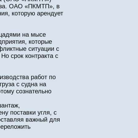
уза. ОАО «ПКМТП», в
ния, которую арендует
ощадями на мысе
приятия, которые
нфликтные ситуации с
Но срок контракта с
изводства работ по
груза с судна на
этому сознательно
шантаж,
у поставки угля, с
поставляя важный для
переложить