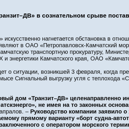
анзит–ДВ» в сознательном срыве поставо
искусственно нагнетается обстановка в отнош
являют в ОАО «Петропавловск-Камчатский морс
мчатскую транспортную прокуратуру, Министер
 и энергетики Камчатского края, ОАО «Камчатс
идет о ситуации, возникшей 3 февраля, когда пр
мысе Сигнальный выгрузку угля с теплохода «С
говый дом «Транзит–ДВ» целенаправленно и
атскэнерго», не имея на то законных основ
апралов. –
Руководство компании заявило о
аемому прямому варианту «борт судна-автот
заключенного с оператором морского термин