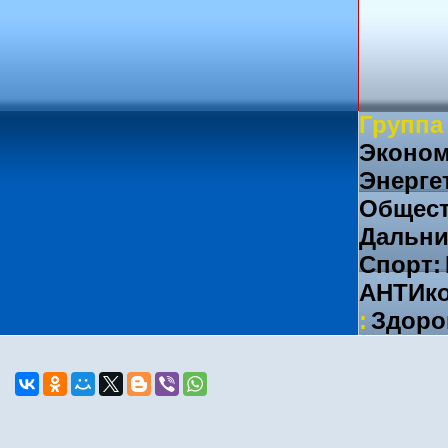
Группа
Эконом
Энерге
Общест
Дальни
Спорт:
АНТИко
:
Здоро