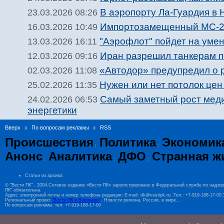
В аэропорту Ла-Гуардия в
23.03.2026 08:26
Импортозамещенный МС-21 
16.03.2026 10:49
"Аэрофлот" пойдет на умен
13.03.2026 16:11
Иран разрешил танкерам п
12.03.2026 09:16
«Автодор» предупредил о 
02.03.2026 11:08
Нужен или нет потолок цен
25.02.2026 11:35
Самый заметный рост меди
24.02.2026 06:53
энергетики
Вверх
x
По вопросам рекламы
x
RSS
Происшествия
Политика
Экономик
:
:
Анонс
Аналитика
ДФО
Странная ж
:
:
:
Статьи из архива
© "Вести ПК" , 2004.Сетевое издание «Вести ПК» зарегистрировано в Федеральной службе по надзо
ПК" обязательна.
Адрес электронной почты и номер телефона редакции: E-mail: dk@vestipk.ru. Тел.: +7-919-188-17-0
Региональный проект
"Вести ПК в Воронеже"
. Новости региона, России, в мире...
По вопросам рекламы: тел: +7-919-188-17-00