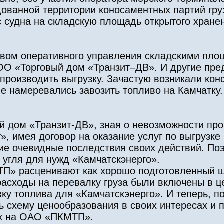
ованной территории коносаментных партий гр
с судна на складскую площадь открытого хране
равом оперативного управления складскими пл
О «Торговый дом «Транзит–ДВ». И другие пред
м производить выгрузку. Зачастую возникали ко
 намеревались завозить топливо на Камчатку. 
й дом «Транзит-ДВ», зная о невозможности про
, имея договор на оказание услуг по выгрузке 
ие очевидные последствия своих действий. По
 угля для нужд «Камчатскэнерго».
П» расценивают как хорошо подготовленный 
сходы на перевалку груза были включены в цен
вку топлива для «Камчатскэнерго». И теперь, 
ть схему ценообразования в своих интересах и 
ок на ОАО «ПКМТП».