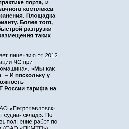
рактике порта, и
зочного комплекса
хранения. Площадка
анту. Более того,
быстрой разгрузки
размещения таких
еет лицензию от 2012
ации ЧС при
втомашина».
«Мы как
а. –
И поскольку у
можность
Т России тарифа на
ОАО «Петропавловск-
т судна- склад». По
 выполнение работ по
ала (ОАО «ПКМТП»)