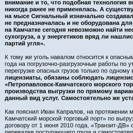
внимание и то, что подобная технология в
никогда ранее не применялась. А сущест
на мысе Сигнальный изначально создавала
не предназначалась и не оборудована для
на Камчатке сегодня невозможно найти не
сухогруза, а у энергетиков вряд ли наш
партий угля».
К тому же уголь навалом относится к опасны
года на погрузочно-разгрузочные работы по
перегрузке опасных грузов только по одному 
лицензиаты, обязаны соблюдать лицензи
«Петропавловск-Камчатского морского тор
производства выгрузки по прямому вариан
данный вид услуг. Самостоятельно же ус
Как пояснил Иван Капралов, на протяжении 
Камчатский морской торговый порт» по выгруз
договору от 1 июня 2010 года, «Транзит-ДВ»
перевалке поступающего груза и самостояте