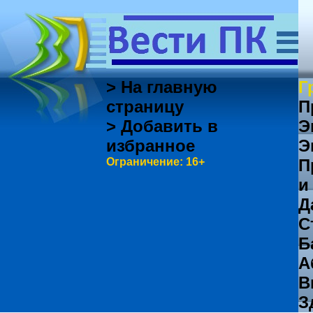
> На главную
Г
страницу
П
> Добавить в
Э
избранное
Э
Ограничение: 16+
П
и
Д
С
Б
А
В
З