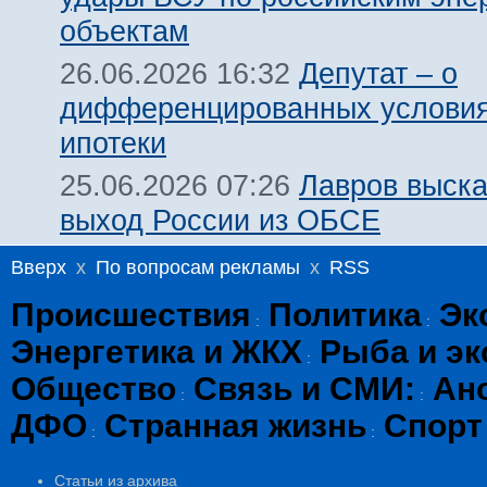
объектам
Депутат – о
26.06.2026 16:32
дифференцированных условия
ипотеки
Лавров выска
25.06.2026 07:26
выход России из ОБСЕ
Вверх
x
По вопросам рекламы
x
RSS
Происшествия
Политика
Эк
:
:
Энергетика и ЖКХ
Рыба и эк
:
Общество
Связь и СМИ:
Ан
:
:
ДФО
Странная жизнь
Спорт
:
:
Статьи из архива