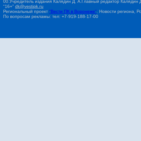
00.Учредитель издания Калядин Д. А.Главный редактор Калядин
“16+”
dk@vestipk.ru
Региональный проект
"Вести ПК в Воронеже"
. Новости региона, Ро
По вопросам рекламы: тел: +7-919-188-17-00