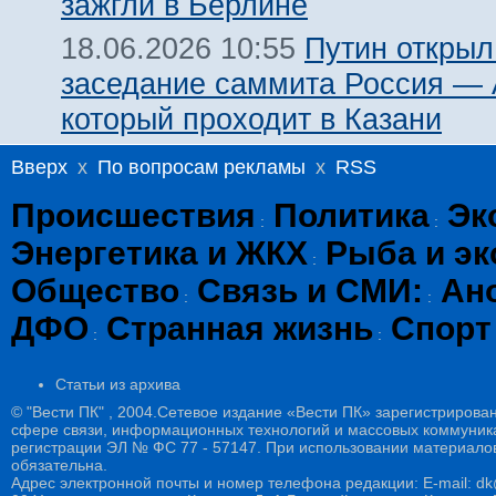
зажгли в Берлине
Путин открыл
18.06.2026 10:55
заседание саммита Россия —
который проходит в Казани
Вверх
x
По вопросам рекламы
x
RSS
Происшествия
Политика
Эк
:
:
Энергетика и ЖКХ
Рыба и эк
:
Общество
Связь и СМИ:
Ан
:
:
ДФО
Странная жизнь
Спорт
:
:
Статьи из архива
© "Вести ПК" , 2004.Сетевое издание «Вести ПК» зарегистрирова
сфере связи, информационных технологий и массовых коммуникац
регистрации ЭЛ № ФС 77 - 57147. При использовании материалов
обязательна.
Адрес электронной почты и номер телефона редакции: E-mail: dk@