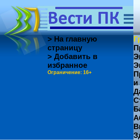
> На главную
Г
страницу
П
> Добавить в
Э
избранное
Э
Ограничение: 16+
П
и
Д
С
Б
А
В
З