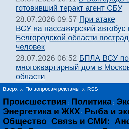
готовивший теракт агент СБУ
При атаке
28.07.2026 09:57
ВСУ на пассажирский автобус 
Белгородской области пострад
человек
БПЛА ВСУ по
28.07.2026 06:52
многоквартирный дом в Моско
области
Вверх
x
По вопросам рекламы
x
RSS
Происшествия
Политика
Эк
:
:
Энергетика и ЖКХ
Рыба и эк
:
Общество
Связь и СМИ:
Ан
:
: