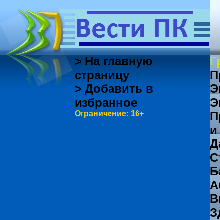
> На главную
Г
страницу
П
> Добавить в
Э
избранное
Э
Ограничение: 16+
П
и
Д
С
Б
А
В
З