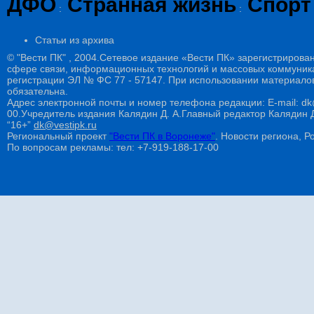
ДФО
Странная жизнь
Спорт
:
:
Статьи из архива
© "Вести ПК" , 2004.Сетевое издание «Вести ПК» зарегистрирова
сфере связи, информационных технологий и массовых коммуникац
регистрации ЭЛ № ФС 77 - 57147. При использовании материалов
обязательна.
Адрес электронной почты и номер телефона редакции: E-mail: dk@
00.Учредитель издания Калядин Д. А.Главный редактор Калядин
“16+”
dk@vestipk.ru
Региональный проект
"Вести ПК в Воронеже"
. Новости региона, Ро
По вопросам рекламы: тел: +7-919-188-17-00