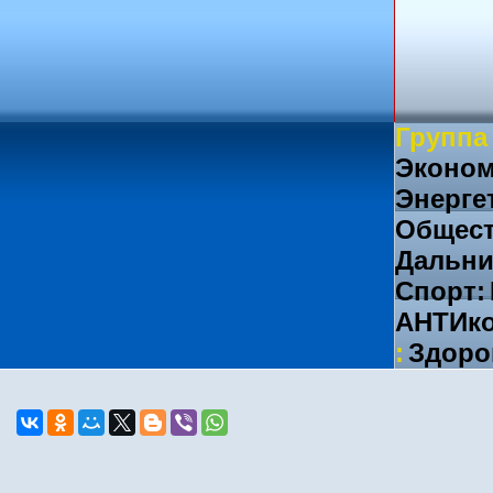
Группа
Эконом
Энерге
Общест
Дальни
Спорт:
АНТИко
:
Здоро