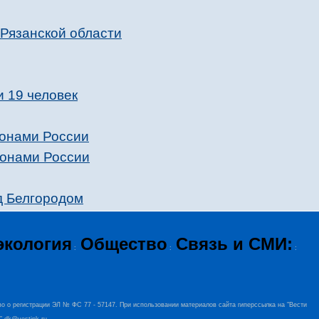
 Рязанской области
и 19 человек
ионами России
ионами России
д Белгородом
экология
Общество
Связь и СМИ:
:
:
:
во о регистрации ЭЛ № ФС 77 - 57147. При использовании материалов сайта гиперссылка на "Вести