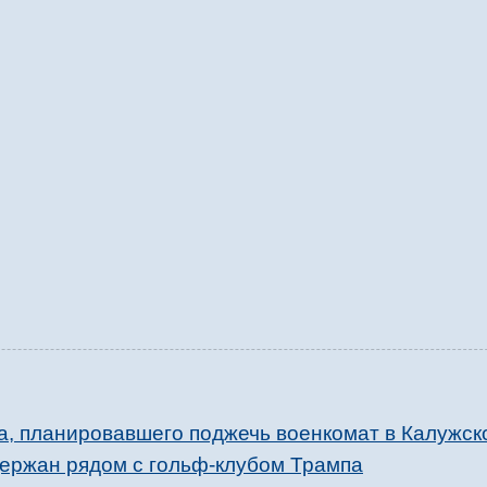
, планировавшего поджечь военкомат в Калужск
ержан рядом с гольф-клубом Трампа