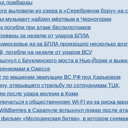
од ломбарды
ноге выловили из озера в «Серебряном бору» на 
з-музыкант найден мёртвым в Черногории
к погибли при атаке беспилотников
рованы за неделю от ударов БПЛА
одмосковье из-за БПЛА произошло несколько воз
й, погибли на неделе от ударов ВСУ
рыгнул с Бруклинского моста в Нью-Йорке и выжи
военкомам в Одессе
 по машинам эвакуации ВС РФ под Харьковом
ну, открывшего стрельбу по сотрудникам ТЦК,
ию после удара молнии в Коми
лючаться к общественному WI-FI из-за риска ма
Wildberries в Сарапуле вспыхнул пожар после ат
к фильму «Молодинская битва», в котором снима