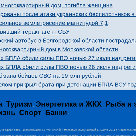
л многоквартирный дом, погибла женщина
рованы после атаки украинских беспилотников в
сильное землетрясение магнитудой 7,1
вивший теракт агент СБУ
ский автобус в Белгородской области пострадал
ногоквартирный дом в Московской области
х БПЛА сбили силы ПВО ночью 27 июля над рег
х БПЛА сбили силы ПВО ночью 26 июля над рег
бмана бойцов СВО на 19 млн рублей
телом прикрыл брата при детонации БПЛА ВСУ по
а
Туризм
Энергетика и ЖКХ
Рыба и 
:
:
:
изнь
Спорт
Банки
:
:
:
ру в сфере связи, информационных технологий и массовых коммуникаций 11 марта 2014 г. Свидетельст