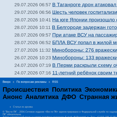
В Таганроге дрон атакова
29.07.2026 06:57
Шесть человек госпитализи
29.07.2026 06:56
На юге Японии произошло 
28.07.2026 10:41
В Белгороде задержан гото
28.07.2026 10:11
При атаке ВСУ на пассажир
28.07.2026 09:57
БПЛА ВСУ попал в жилой м
28.07.2026 06:52
Минобороны: 276 вражески
27.07.2026 11:32
Минобороны: 133 вражески
26.07.2026 10:23
В Перми раскрыли схему о
24.07.2026 07:19
11-летний ребёнок своим 
24.07.2026 07:16
Вверх
x
По вопросам рекламы
x
RSS
Происшествия
Политика
Экономик
:
:
Анонс
Аналитика
ДФО
Странная ж
:
:
:
Статьи из архива
© "Вести ПК" , 2004.Сетевое издание «Вести ПК» зарегистрировано в Федеральной службе по надзо
ПК" обязательна.