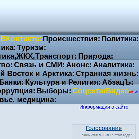
 ВКонтакте:
Происшествия:
Политика:
ика:
Туризм:
тика,ЖКХ,Транспорт:
Природа:
во:
Связь и СМИ:
Анонс:
Аналитика:
й Восток и Арктика:
Странная жизнь:
Банки:
Культура и Религия:
АбзацЪ:
ррупция:
Выборы:
Соцсети/Видео
вье, медицина:
Информация о сайте
Голосование
Закончится ли СВО в этом году?