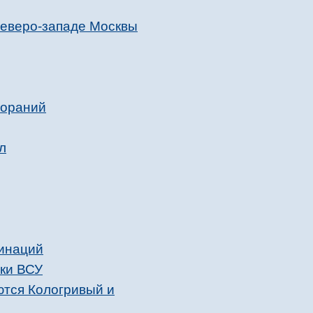
северо-западе Москвы
гораний
л
хинаций
аки ВСУ
ются Кологривый и