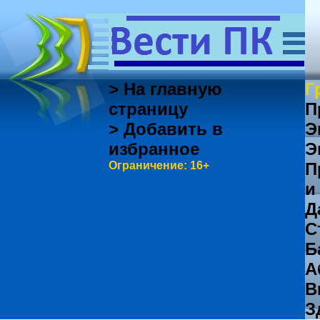
> На главную
Г
страницу
П
> Добавить в
Э
избранное
Э
Ограничение: 16+
П
и
Д
С
Б
А
В
З