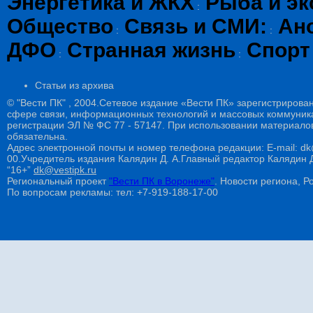
Энергетика и ЖКХ
Рыба и эк
:
Общество
Связь и СМИ:
Ан
:
:
ДФО
Странная жизнь
Спорт
:
:
Статьи из архива
© "Вести ПК" , 2004.Сетевое издание «Вести ПК» зарегистрирова
сфере связи, информационных технологий и массовых коммуникац
регистрации ЭЛ № ФС 77 - 57147. При использовании материалов
обязательна.
Адрес электронной почты и номер телефона редакции: E-mail: dk@
00.Учредитель издания Калядин Д. А.Главный редактор Калядин
“16+”
dk@vestipk.ru
Региональный проект
"Вести ПК в Воронеже"
. Новости региона, Ро
По вопросам рекламы: тел: +7-919-188-17-00