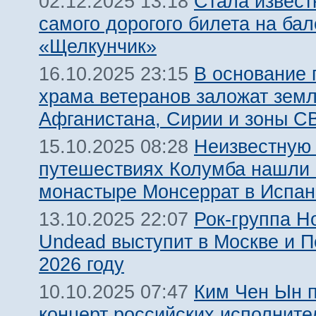
Стала извест
02.12.2025 13:18
самого дорогого билета на бал
«Щелкунчик»
В основание 
16.10.2025 23:15
храма ветеранов заложат зем
Афганистана, Сирии и зоны С
Неизвестную
15.10.2025 08:28
путешествиях Колумба нашли 
монастыре Монсеррат в Испан
Рок-группа H
13.10.2025 22:07
Undead выступит в Москве и П
2026 году
Ким Чен Ын 
10.10.2025 07:47
концерт российских исполните