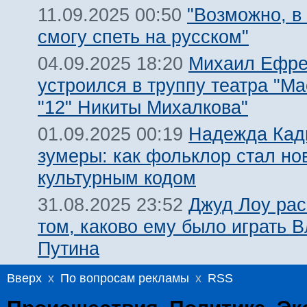
"Возможно, в
11.09.2025 00:50
смогу спеть на русском"
Михаил Ефр
04.09.2025 18:20
устроился в труппу театра "М
"12" Никиты Михалкова"
Надежда Кад
01.09.2025 00:19
зумеры: как фольклор стал н
культурным кодом
Джуд Лоу рас
31.08.2025 23:52
том, каково ему было играть 
Путина
Вверх
x
По вопросам рекламы
x
RSS