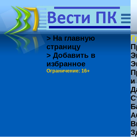
> На главную
Г
страницу
П
> Добавить в
Э
избранное
Э
Ограничение: 16+
П
и
Д
С
Б
А
В
З