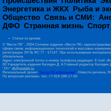
Происшествия
Политика
Эк
:
:
Энергетика и ЖКХ
Рыба и эк
:
Общество
Связь и СМИ:
Ан
:
:
ДФО
Странная жизнь
Спорт
:
:
Статьи из архива
© "Вести ПК" , 2004.Сетевое издание «Вести ПК» зарегистрирова
сфере связи, информационных технологий и массовых коммуникац
регистрации ЭЛ № ФС 77 - 57147. При использовании материалов
обязательна.
Адрес электронной почты и номер телефона редакции: E-mail: dk@
00.Учредитель издания Калядин Д. А.Главный редактор Калядин
“16+”
dk@vestipk.ru
Региональный проект
"Вести ПК в Воронеже"
. Новости региона, Ро
По вопросам рекламы: тел: +7-919-188-17-00