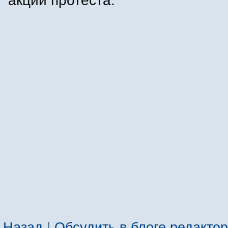
акций протеста.
Назад
|
Обсудить в блоге редакто