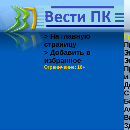
> На главную
Г
страницу
П
> Добавить в
Э
избранное
Э
Ограничение: 16+
П
и
Д
С
Б
А
В
З