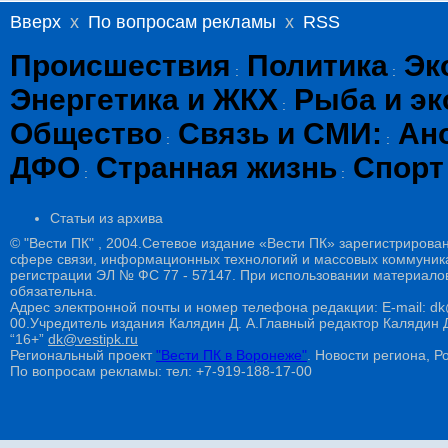
Вверх
x
По вопросам рекламы
x
RSS
Происшествия
Политика
Эк
:
:
Энергетика и ЖКХ
Рыба и эк
:
Общество
Связь и СМИ:
Ан
:
:
ДФО
Странная жизнь
Спорт
:
:
Статьи из архива
© "Вести ПК" , 2004.Сетевое издание «Вести ПК» зарегистрирова
сфере связи, информационных технологий и массовых коммуникац
регистрации ЭЛ № ФС 77 - 57147. При использовании материалов
обязательна.
Адрес электронной почты и номер телефона редакции: E-mail: dk@
00.Учредитель издания Калядин Д. А.Главный редактор Калядин
“16+”
dk@vestipk.ru
Региональный проект
"Вести ПК в Воронеже"
. Новости региона, Ро
По вопросам рекламы: тел: +7-919-188-17-00