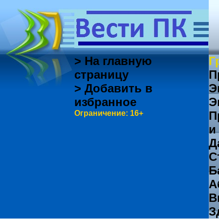
> На главную
Г
страницу
П
> Добавить в
Э
избранное
Э
Ограничение: 16+
П
и
Д
С
Б
А
В
З