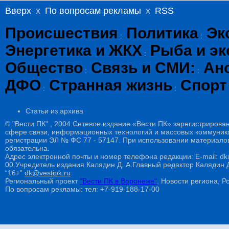
Вверх
x
По вопросам рекламы
x
RSS
Происшествия
Политика
Эк
:
:
Энергетика и ЖКХ
Рыба и эк
:
Общество
Связь и СМИ:
Ан
:
:
ДФО
Странная жизнь
Спорт
:
:
Статьи из архива
© "Вести ПК" , 2004.Сетевое издание «Вести ПК» зарегистрирова
сфере связи, информационных технологий и массовых коммуникац
регистрации ЭЛ № ФС 77 - 57147. При использовании материалов
обязательна.
Адрес электронной почты и номер телефона редакции: E-mail: dk@
00.Учредитель издания Калядин Д. А.Главный редактор Калядин
“16+”
dk@vestipk.ru
Региональный проект
"Вести ПК в Воронеже"
. Новости региона, Ро
По вопросам рекламы: тел: +7-919-188-17-00