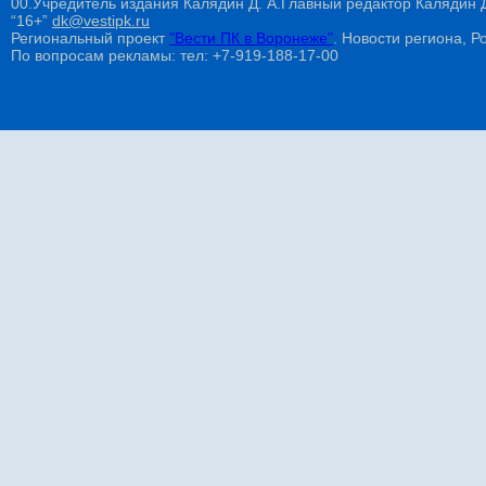
00.Учредитель издания Калядин Д. А.Главный редактор Калядин
“16+”
dk@vestipk.ru
Региональный проект
"Вести ПК в Воронеже"
. Новости региона, Ро
По вопросам рекламы: тел: +7-919-188-17-00