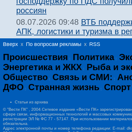
господдержку по ПДС получил
россиян
ВТБ поддержи
08.07.2026 09:48
АПК, логистики и туризма в ре
Вверх
x
По вопросам рекламы
x
RSS
Происшествия
Политика
Эк
:
:
Энергетика и ЖКХ
Рыба и эк
:
Общество
Связь и СМИ:
Ан
:
:
ДФО
Странная жизнь
Спорт
:
:
Статьи из архива
© "Вести ПК" , 2004.Сетевое издание «Вести ПК» зарегистрирова
сфере связи, информационных технологий и массовых коммуникац
регистрации ЭЛ № ФС 77 - 57147. При использовании материалов
обязательна.
Адрес электронной почты и номер телефона редакции: E-mail: dk@