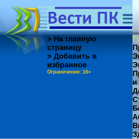
> На главную
Г
страницу
П
> Добавить в
Э
избранное
Э
Ограничение: 16+
П
и
Д
С
Б
А
В
З