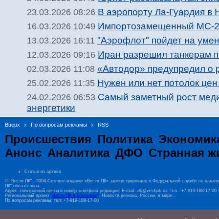
В аэропорту Ла-Гуардия в
23.03.2026 08:26
Импортозамещенный МС-21 
16.03.2026 10:49
"Аэрофлот" пойдет на умен
13.03.2026 16:11
Иран разрешил танкерам п
12.03.2026 09:16
«Автодор» предупредил о 
02.03.2026 11:08
Нужен или нет потолок цен
25.02.2026 11:35
Самый заметный рост меди
24.02.2026 06:53
энергетики
Вверх
x
По вопросам рекламы
x
RSS
Происшествия
Политика
Экономик
:
:
Анонс
Аналитика
ДФО
Странная ж
:
:
:
Статьи из архива
© "Вести ПК" , 2004.Сетевое издание «Вести ПК» зарегистрировано в Федеральной службе по надзо
ПК" обязательна.
Адрес электронной почты и номер телефона редакции: E-mail: dk@vestipk.ru. Тел.: +7-919-188-17-0
Региональный проект
"Вести ПК в Воронеже"
. Новости региона, России, в мире...
По вопросам рекламы: тел: +7-919-188-17-00