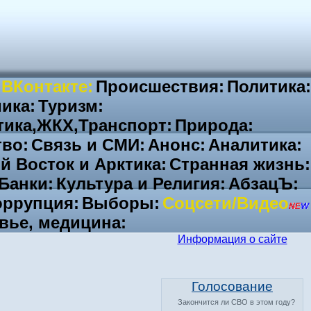
 ВКонтакте:
Происшествия:
Политика:
ика:
Туризм:
тика,ЖКХ,Транспорт:
Природа:
во:
Связь и СМИ:
Анонс:
Аналитика:
й Восток и Арктика:
Странная жизнь:
Банки:
Культура и Религия:
АбзацЪ:
ррупция:
Выборы:
Соцсети/Видео
вье, медицина:
Информация о сайте
Голосование
Закончится ли СВО в этом году?