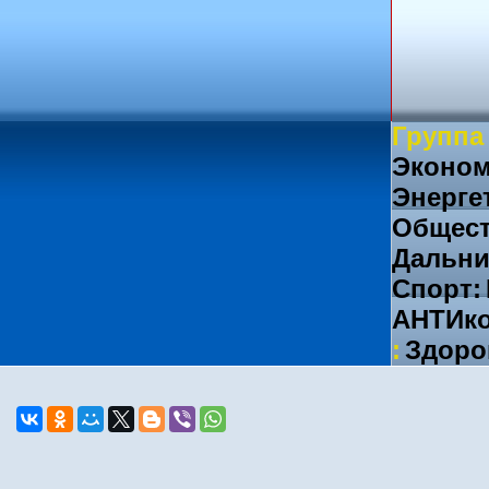
Группа
Эконом
Энерге
Общест
Дальни
Спорт:
АНТИко
:
Здоро