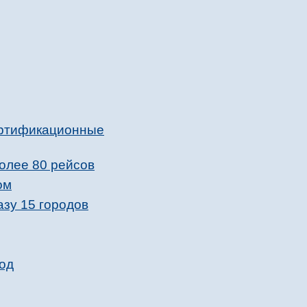
ертификационные
олее 80 рейсов
ом
зу 15 городов
вод