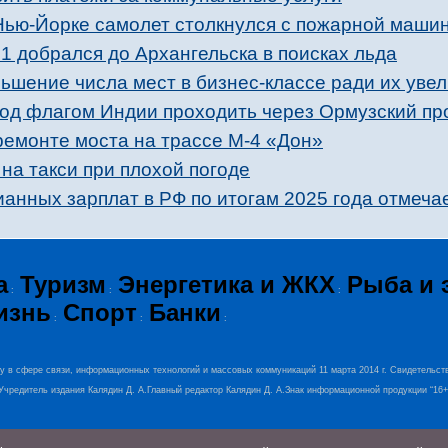
 Нью-Йорке самолет столкнулся c пожарной маши
добрался до Архангельска в поисках льда
ьшение числа мест в бизнес-классе ради их увел
од флагом Индии проходить через Ормузский пр
ремонте моста на трассе М-4 «Дон»
 на такси при плохой погоде
анных зарплат в РФ по итогам 2025 года отмеча
а
Туризм
Энергетика и ЖКХ
Рыба и 
:
:
:
изнь
Спорт
Банки
:
:
:
ру в сфере связи, информационных технологий и массовых коммуникаций 11 марта 2014 г. Свидетельст
0.Учредитель издания Калядин Д. А.Главный редактор Калядин Д. А.Знак информационной продукции “16