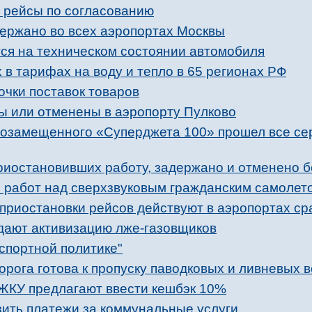
 рейсы по согласованию
держано во всех аэропортах Москвы
тся на техническом состоянии автомобиля
в тарифах на воду и тепло в 65 регионах РФ
очки поставок товаров
ы или отменены в аэропорту Пулково
ртозамещенного «Суперджета 100» прошел все с
риостановивших работу, задержано и отменено б
е работ над сверхзвуковым гражданским самолет
приостановки рейсов действуют в аэропортах сра
дают активизацию лже-газовщиков
спортной политике"
рога готова к пропуску паводковых и ливневых 
ЖКУ предлагают ввести кешбэк 10%
зить платежи за коммунальные услуги