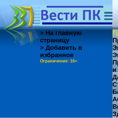
> На главную
Г
страницу
П
> Добавить в
Э
избранное
Э
Ограничение: 16+
П
и
Д
С
Б
А
В
З