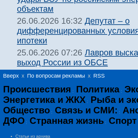
объектам
Депутат – о
26.06.2026 16:32
дифференцированных условия
ипотеки
Лавров выска
25.06.2026 07:26
выход России из ОБСЕ
Вверх
x
По вопросам рекламы
x
RSS
Происшествия
Политика
Эк
:
:
Энергетика и ЖКХ
Рыба и эк
:
Общество
Связь и СМИ:
Ан
:
:
ДФО
Странная жизнь
Спорт
:
:
Статьи из архива