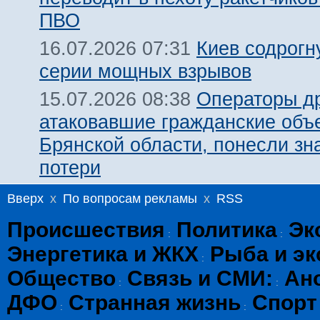
ПВО
Киев содрогн
16.07.2026 07:31
серии мощных взрывов
Операторы д
15.07.2026 08:38
атаковавшие гражданские объ
Брянской области, понесли зн
потери
Вверх
x
По вопросам рекламы
x
RSS
Происшествия
Политика
Эк
:
:
Энергетика и ЖКХ
Рыба и эк
:
Общество
Связь и СМИ:
Ан
:
:
ДФО
Странная жизнь
Спорт
:
: