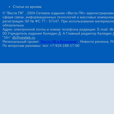
Статьи из архива
© "Вести ПК" , 2004.Сетевое издание «Вести ПК» зарегистрирова
сфере связи, информационных технологий и массовых коммуникац
регистрации ЭЛ № ФС 77 - 57147. При использовании материалов
обязательна.
Адрес электронной почты и номер телефона редакции: E-mail: dk@
00.Учредитель издания Калядин Д. А.Главный редактор Калядин
“16+”
dk@vestipk.ru
Региональный проект
"Вести ПК в Воронеже"
. Новости региона, Ро
По вопросам рекламы: тел: +7-919-188-17-00