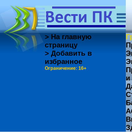
> На главную
Г
страницу
П
> Добавить в
Э
избранное
Э
Ограничение: 16+
П
и
Д
С
Б
А
В
З