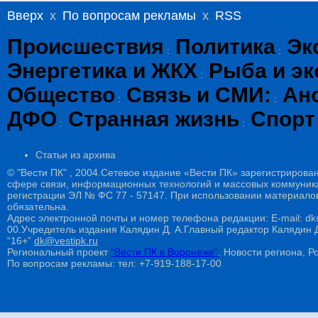
Вверх
x
По вопросам рекламы
x
RSS
Происшествия
Политика
Эк
:
:
Энергетика и ЖКХ
Рыба и эк
:
Общество
Связь и СМИ:
Ан
:
:
ДФО
Странная жизнь
Спорт
:
:
Статьи из архива
© "Вести ПК" , 2004.Сетевое издание «Вести ПК» зарегистрирова
сфере связи, информационных технологий и массовых коммуникац
регистрации ЭЛ № ФС 77 - 57147. При использовании материалов
обязательна.
Адрес электронной почты и номер телефона редакции: E-mail: dk@
00.Учредитель издания Калядин Д. А.Главный редактор Калядин
“16+”
dk@vestipk.ru
Региональный проект
"Вести ПК в Воронеже"
. Новости региона, Ро
По вопросам рекламы: тел: +7-919-188-17-00