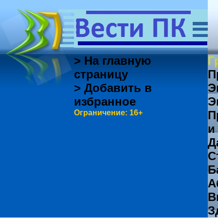
> На главную
Г
страницу
П
> Добавить в
Э
избранное
Э
Ограничение: 16+
П
и
Д
С
Б
А
В
З