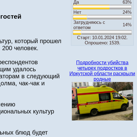
Да
63%
Нет
24%
 гостей
Затрудняюсь с
14%
ответом
Старт: 10.01.2024 19:02.
ьтур, который прошел
Опрошено: 1539.
 200 человек.
респондентов
Подробности убийства
четырех подростков в
ющим удалось
Иркутской области раскрыли
заторам в следующий
родные
олма, чак-чак и
лению
иональных культур
льных блюд будет