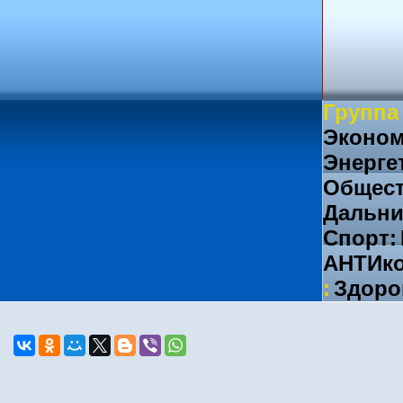
Группа
Эконом
Энерге
Общест
Дальни
Спорт:
АНТИко
:
Здоро