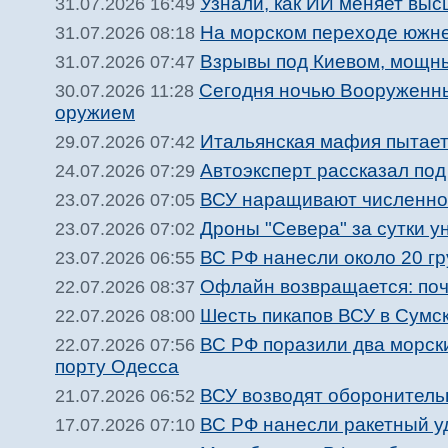
Узнали, как ИИ меняет вы
31.07.2026 16:49
На морском переходе южне
31.07.2026 08:18
Взрывы под Киевом, мощны
31.07.2026 07:47
Сегодня ночью Вооруженн
30.07.2026 11:28
оружием
Итальянская мафия пытает
29.07.2026 07:42
Автоэксперт рассказал по
24.07.2026 07:29
ВСУ наращивают численнос
23.07.2026 07:05
Дроны "Севера" за сутки 
23.07.2026 07:02
ВС РФ нанесли около 20 гр
23.07.2026 06:55
Офлайн возвращается: поч
22.07.2026 08:37
Шесть пикапов ВСУ в Сумс
22.07.2026 08:00
ВС РФ поразили два морск
22.07.2026 07:56
порту Одесса
ВСУ возводят оборонитель
21.07.2026 06:52
ВС РФ нанесли ракетный у
17.07.2026 07:10