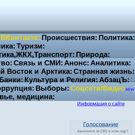
 ВКонтакте:
Происшествия:
Политика:
ика:
Туризм:
тика,ЖКХ,Транспорт:
Природа:
во:
Связь и СМИ:
Анонс:
Аналитика:
й Восток и Арктика:
Странная жизнь:
Банки:
Культура и Религия:
АбзацЪ:
ррупция:
Выборы:
Соцсети/Видео
вье, медицина:
Информация о сайте
Голосование
Закончится ли СВО в этом году?