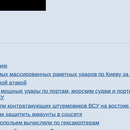
нию
мых массированных ракетных ударов по Киеву за
ной атакой
 мощные удары по портам, морским судам и пор
СУ
ли контратакующих штурмовиков ВСУ на востоке
к защитить аккаунты в соцсетя
опольем вычисляли по гексакоптерам