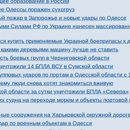
сшее образование в России
е Одессы поражен сухогруз
й пожар в Запорожье и новые удары по Одессе
ыми Силами РФ по Украине нанесен массирован
ся купить применяемые Украиной боеприпасы к 
д какими деревьями машину лучше не ставить
ть боевых групп в Черниговской области
уничтожили 14 БПЛА ВСУ в Сумской области
упповых ударов по портам в Одесской области с 
ему люди снова хотят знакомиться вживую
кой области за сутки уничтожили БПЛА «Севера»
их судна на переходе морем и объекты портовой
ные сооружения на Харьковской окружной дорог
дар по военным объектам в Одессе