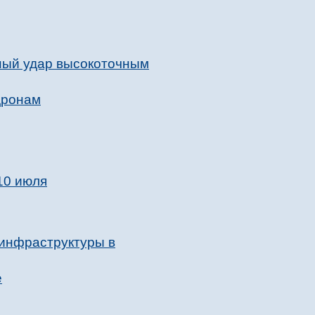
ный удар высокоточным
дронам
10 июля
 инфраструктуры в
е