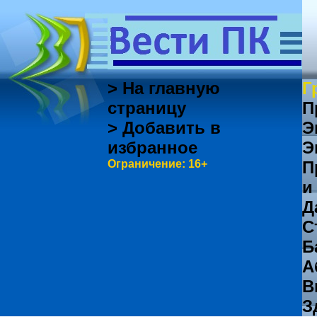
> На главную
Г
страницу
П
> Добавить в
Э
избранное
Э
Ограничение: 16+
П
и
Д
С
Б
А
В
З