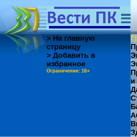
> На главную
Г
страницу
П
> Добавить в
Э
избранное
Э
Ограничение: 16+
П
и
Д
С
Б
А
В
З