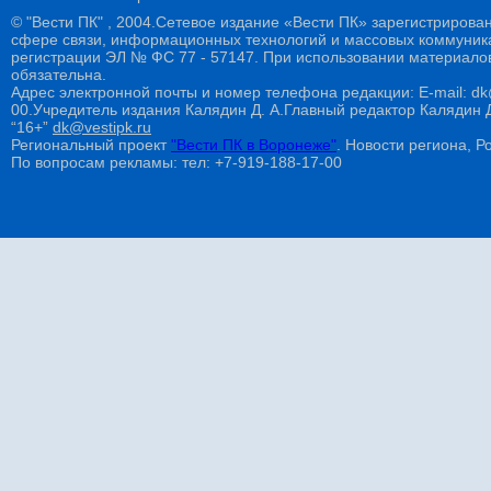
© "Вести ПК" , 2004.Сетевое издание «Вести ПК» зарегистрирова
сфере связи, информационных технологий и массовых коммуникац
регистрации ЭЛ № ФС 77 - 57147. При использовании материалов
обязательна.
Адрес электронной почты и номер телефона редакции: E-mail: dk@
00.Учредитель издания Калядин Д. А.Главный редактор Калядин
“16+”
dk@vestipk.ru
Региональный проект
"Вести ПК в Воронеже"
. Новости региона, Ро
По вопросам рекламы: тел: +7-919-188-17-00