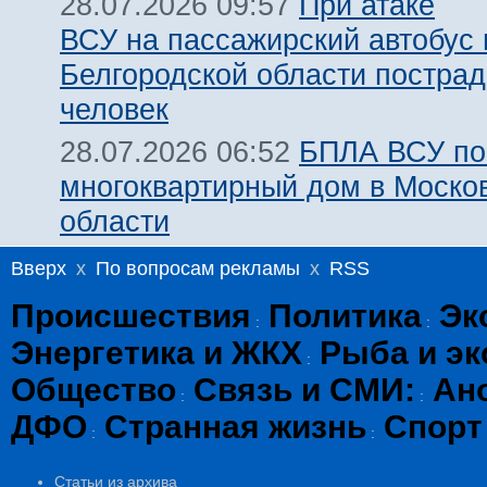
При атаке
28.07.2026 09:57
ВСУ на пассажирский автобус 
Белгородской области пострад
человек
БПЛА ВСУ по
28.07.2026 06:52
многоквартирный дом в Моско
области
Вверх
x
По вопросам рекламы
x
RSS
Происшествия
Политика
Эк
:
:
Энергетика и ЖКХ
Рыба и эк
:
Общество
Связь и СМИ:
Ан
:
:
ДФО
Странная жизнь
Спорт
:
:
Статьи из архива