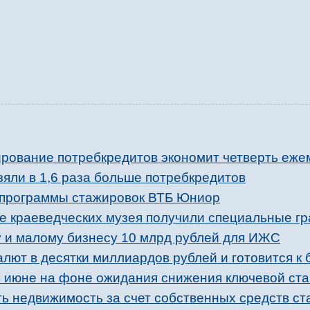
рование потребкредитов экономит четверть еже
зяли в 1,6 раза больше потребкредитов
 программы стажировок ВТБ Юниор
е краеведческих музея получили специальные г
 и малому бизнесу 10 млрд рублей для ИЖС
лют в десятки миллиардов рублей и готовится к 
 июне на фоне ожидания снижения ключевой ста
ть недвижимость за счет собственных средств ст