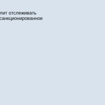
олит отслеживать
есанкционированное