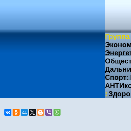
Группа
Эконом
Энерге
Общест
Дальни
Спорт:
АНТИко
:
Здоро