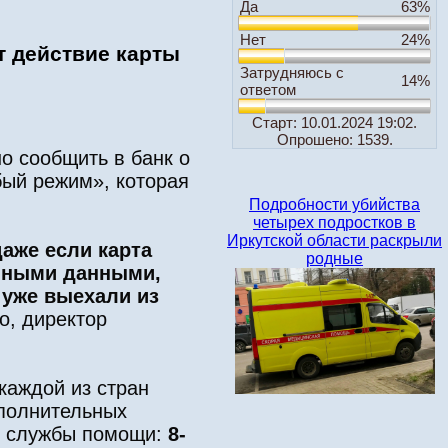
Да
63%
Нет
24%
т действие карты
Затрудняюсь с
14%
ответом
Старт: 10.01.2024 19:02.
Опрошено: 1539.
о сообщить в банк о
бый режим», которая
Подробности убийства
четырех подростков в
Иркутской области раскрыли
аже если карта
родные
енными данными,
 уже выехали из
о, директор
каждой из стран
ополнительных
ам службы помощи:
8-