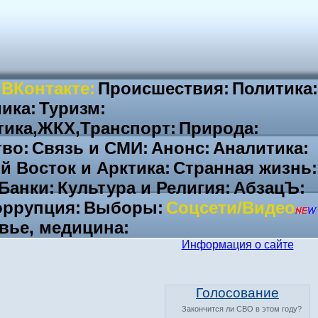
 ВКонтакте:
Происшествия:
Политика:
ика:
Туризм:
тика,ЖКХ,Транспорт:
Природа:
во:
Связь и СМИ:
Анонс:
Аналитика:
й Восток и Арктика:
Странная жизнь:
Банки:
Культура и Религия:
АбзацЪ:
ррупция:
Выборы:
Соцсети/Видео
вье, медицина:
Информация о сайте
Голосование
Закончится ли СВО в этом году?