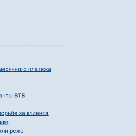
месячного платежа
ранты ВТБ
борьбе за клиента
вки
али реже