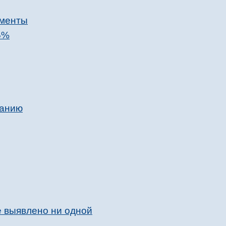
ументы
5%
ванию
е выявлено ни одной