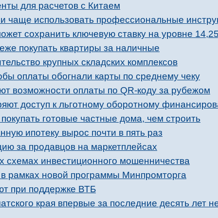
нты для расчетов с Китаем
ли чаще использовать профессиональные инстр
может сохранить ключевую ставку на уровне 14,2
реже покупать квартиры за наличные
тельство крупных складских комплексов
обы оплаты обогнали карты по среднему чеку
ют возможности оплаты по QR-коду за рубежом
яют доступ к льготному оборотному финансиро
покупать готовые частные дома, чем строить
нную ипотеку вырос почти в пять раз
цию за продавцов на маркетплейсах
х схемах инвестиционного мошенничества
 в рамках новой программы Минпромторга
ют при поддержке ВТБ
атского края впервые за последние десять лет н