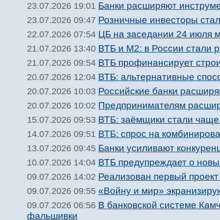
Банки расширяют инструме
23.07.2026 19:01
Розничные инвесторы ста
23.07.2026 09:47
ЦБ на заседании 24 июля 
22.07.2026 07:54
ВТБ и М2: в России стали 
21.07.2026 13:40
ВТБ профинансирует строи
21.07.2026 09:54
ВТБ: альтернативные спос
20.07.2026 12:04
Российские банки расширя
20.07.2026 10:03
Предпринимателям расшир
20.07.2026 10:02
ВТБ: заёмщики стали чаще 
15.07.2026 09:53
ВТБ: спрос на комбинирова
14.07.2026 09:51
Банки усиливают конкурен
13.07.2026 09:45
ВТБ предупреждает о новы
10.07.2026 14:04
Реализован первый проект
09.07.2026 14:02
«Войну и мир» экранизиру
09.07.2026 09:55
В банковской системе Камч
09.07.2026 06:56
фальшивки