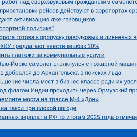
е работ над сверхзвуковым гражданским самолет
приостановки рейсов действуют в аэропортах сра
дают активизацию лже-газовщиков
спортной политике"
рога готова к пропуску паводковых и ливневых 
ЖКУ предлагают ввести кешбэк 10%
зить платежи за коммунальные услуги
 Нью-Йорке самолет столкнулся c пожарной маши
добрался до Архангельска в поисках льда
ьшение числа мест в бизнес-классе ради их увел
од флагом Индии проходить через Ормузский пр
ремонте моста на трассе М-4 «Дон»
 на такси при плохой погоде
анных зарплат в РФ по итогам 2025 года отмеча