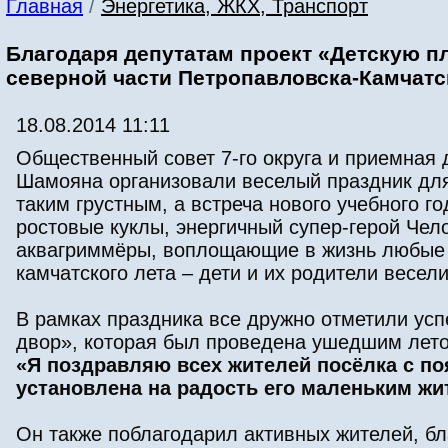
Главная
/
Энергетика, ЖКХ, Транспорт
Благодаря депутатам проект «Детскую п
северной части Петропавловска-Камчатс
18.08.2014 11:11
Общественный совет 7-го округа и приемная
Шамояна организовали веселый праздник для 
таким грустным, а встреча нового учебного 
ростовые куклы, энергичный супер-герой Чел
аквагриммёры, воплощающие в жизнь любые 
камчатского лета – дети и их родители весел
В рамках праздника все дружно отметили ус
двор», которая был проведена ушедшим лет
«Я поздравляю всех жителей посёлка с п
установлена на радость его маленьким ж
Он также поблагодарил активных жителей, б