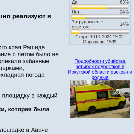
Да
63%
Нет
24%
шно реализуют в
Затрудняюсь с
14%
ответом
Старт: 10.01.2024 19:02.
Опрошено: 1539.
ого края Рашида
ание с летом было не
звлекали забавные
Подробности убийства
четырех подростков в
одарками,
Иркутской области раскрыли
охладная погода
родные
ю площадку в каждый
и, которая была
площадке в Аваче