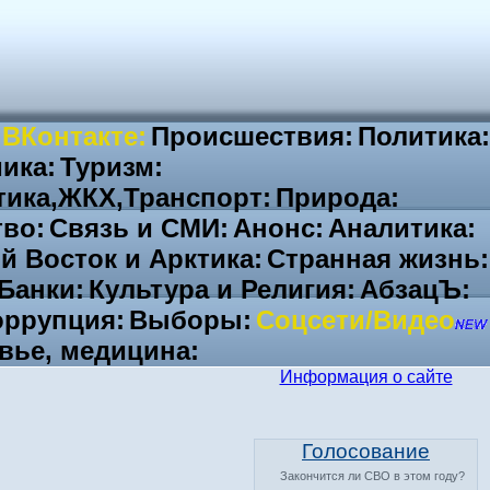
 ВКонтакте:
Происшествия:
Политика:
ика:
Туризм:
тика,ЖКХ,Транспорт:
Природа:
во:
Связь и СМИ:
Анонс:
Аналитика:
й Восток и Арктика:
Странная жизнь:
Банки:
Культура и Религия:
АбзацЪ:
ррупция:
Выборы:
Соцсети/Видео
вье, медицина:
Информация о сайте
Голосование
Закончится ли СВО в этом году?