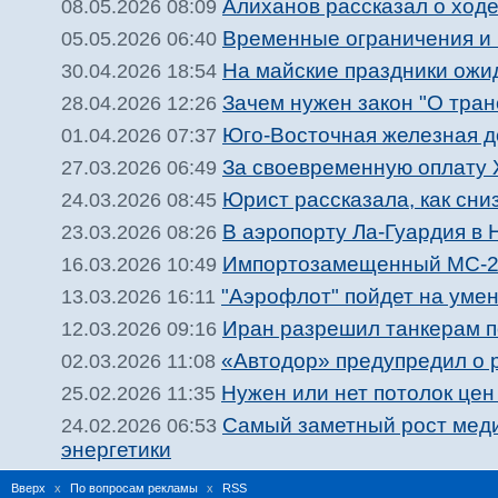
Алиханов рассказал о ход
08.05.2026 08:09
Временные ограничения и 
05.05.2026 06:40
На майские праздники ожи
30.04.2026 18:54
Зачем нужен закон "О тран
28.04.2026 12:26
Юго-Восточная железная до
01.04.2026 07:37
За своевременную оплату 
27.03.2026 06:49
Юрист рассказала, как сни
24.03.2026 08:45
В аэропорту Ла-Гуардия в
23.03.2026 08:26
Импортозамещенный МС-21 
16.03.2026 10:49
"Аэрофлот" пойдет на умен
13.03.2026 16:11
Иран разрешил танкерам п
12.03.2026 09:16
«Автодор» предупредил о 
02.03.2026 11:08
Нужен или нет потолок цен
25.02.2026 11:35
Самый заметный рост меди
24.02.2026 06:53
энергетики
Вверх
x
По вопросам рекламы
x
RSS