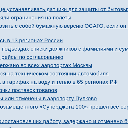
ще устанавливать датчики для защиты от бытовы
няли ограничения на полеты
возить с собой бумажную версию ОСАГО, если он
сь в 13 регионах России
в подъездах списки должников с фамилиями и с
 рейсы по согласованию
держано во всех аэропортах Москвы
тся на техническом состоянии автомобиля
в тарифах на воду и тепло в 65 регионах РФ
очки поставок товаров
ы или отменены в аэропорту Пулково
ртозамещенного «Суперджета 100» прошел все с
риостановивших работу, задержано и отменено б