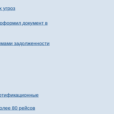
х угроз
 оформил документ в
уммами задолженности
ертификационные
олее 80 рейсов