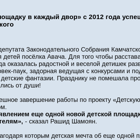
лощадку в каждый двор» с 2012 года успе
кого
 депутата Законодательного Собрания Камчатск
детей посёлка Авача. Для того чтобы расстав
года оказалась радостной и веселой детишек ра
овек-паук, задорная ведущая с конкурсами и п
детские фантазии. Празднику не помешала пр
ились от души!
пешное завершение работы по проекту «Детску
ом.
оявлением еще одной новой детской площадк
ителям»,
- сказал Рашид Шамоян.
лагодаря которым детская мечта об еще одной 