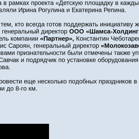
 в рамках проекта «Детскую площадку в каждый 
авляли Ирина Рогулина и Екатерина Репина.
ем, кто всегда готов поддержать инициативу жи
о генеральный директор
ООО «Шамса-Холдин
тель компании
«Партнер»,
Константин Чеботаре
ис Сароян, генеральный директор
«Молокозав
вами признательности были отмечены также у
 Савчак и подрядчик по установке оборудован
ова.
провести еще несколько подобных праздников 
и до 8-го км.