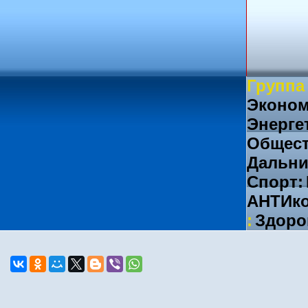
Группа
Эконом
Энерге
Общест
Дальни
Спорт:
АНТИко
:
Здоро