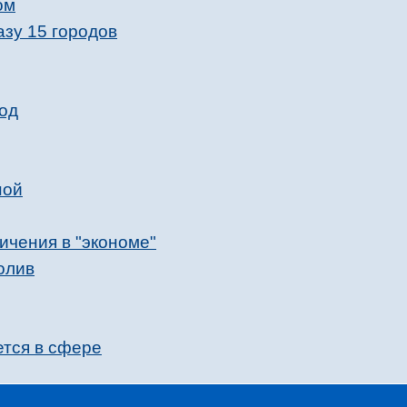
ом
зу 15 городов
вод
ной
ичения в "экономе"
олив
ется в сфере