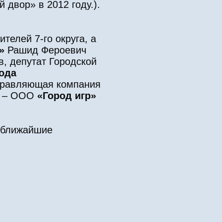
двор» в 2012 году.).
телей 7-го округа, а
г»
Рашид Фероевич
в, депутат Городской
ода
правляющая компания
ия – ООО
«Город игр»
в ближайшие