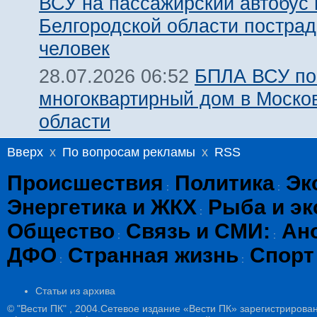
ВСУ на пассажирский автобус 
Белгородской области пострад
человек
БПЛА ВСУ по
28.07.2026 06:52
многоквартирный дом в Моско
области
Вверх
x
По вопросам рекламы
x
RSS
Происшествия
Политика
Эк
:
:
Энергетика и ЖКХ
Рыба и эк
:
Общество
Связь и СМИ:
Ан
:
:
ДФО
Странная жизнь
Спорт
:
:
Статьи из архива
© "Вести ПК" , 2004.Сетевое издание «Вести ПК» зарегистрирова