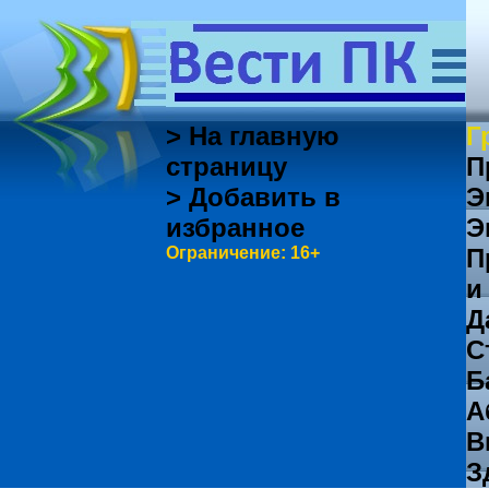
> На главную
Г
страницу
П
> Добавить в
Э
избранное
Э
Ограничение: 16+
П
и
Д
С
Б
А
В
З