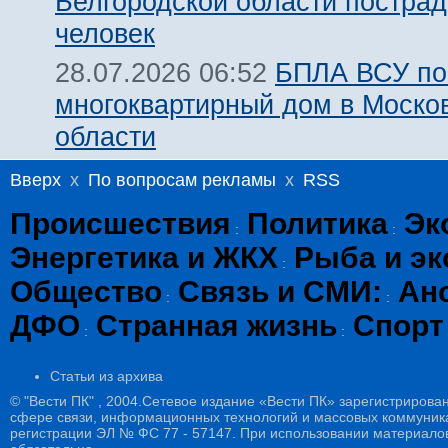
Белгородской области пострад
человек
БПЛА ВСУ по
28.07.2026 06:52
многоквартирный дом в Моско
области
Вверх
x
По вопросам рекламы
x
RSS
Происшествия
Политика
Эк
:
:
Энергетика и ЖКХ
Рыба и эк
:
Общество
Связь и СМИ:
Ан
:
:
ДФО
Странная жизнь
Спорт
:
:
Статьи из архива
© "Вести ПК" , 2004.Сетевое издание «Вести ПК» зарегистрирова
сфере связи, информационных технологий и массовых коммуникац
регистрации ЭЛ № ФС 77 - 57147. При использовании материалов