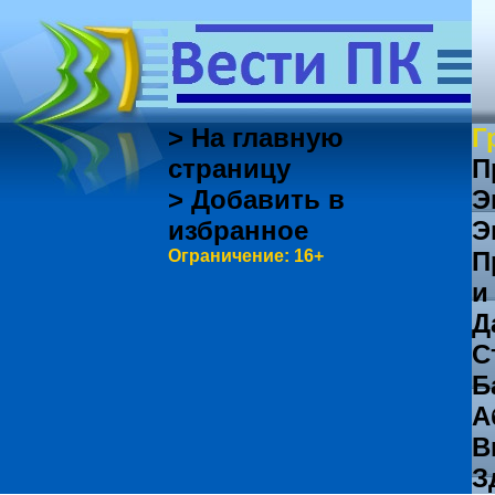
> На главную
Г
страницу
П
> Добавить в
Э
избранное
Э
Ограничение: 16+
П
и
Д
С
Б
А
В
З