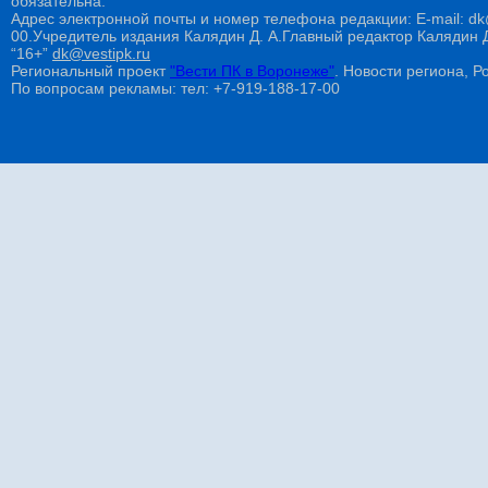
обязательна.
Адрес электронной почты и номер телефона редакции: E-mail: dk@
00.Учредитель издания Калядин Д. А.Главный редактор Калядин
“16+”
dk@vestipk.ru
Региональный проект
"Вести ПК в Воронеже"
. Новости региона, Ро
По вопросам рекламы: тел: +7-919-188-17-00