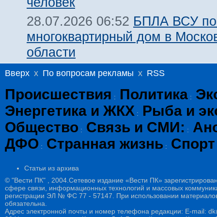
человек
БПЛА ВСУ по
28.07.2026 06:52
многоквартирный дом в Моско
области
Вверх
x
По вопросам рекламы
x
RSS
Происшествия
Политика
Эк
:
:
Энергетика и ЖКХ
Рыба и эк
:
Общество
Связь и СМИ:
Ан
:
:
ДФО
Странная жизнь
Спорт
:
:
Статьи из архива
© "Вести ПК" , 2004.Сетевое издание «Вести ПК» зарегистрирова
сфере связи, информационных технологий и массовых коммуникац
регистрации ЭЛ № ФС 77 - 57147. При использовании материалов
обязательна.
Адрес электронной почты и номер телефона редакции: E-mail: dk@