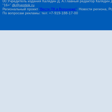
00.Учредитель издания Калядин Д. А.Главный редактор Калядин
“16+”
dk@vestipk.ru
Региональный проект
"Вести ПК в Воронеже"
. Новости региона, Ро
По вопросам рекламы: тел: +7-919-188-17-00