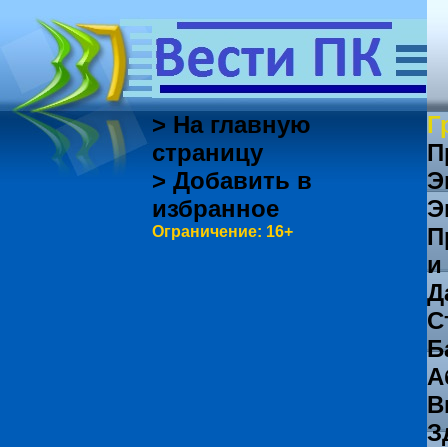
> На главную
Г
страницу
П
> Добавить в
Э
избранное
Э
Ограничение: 16+
П
и
Д
С
Б
А
В
З