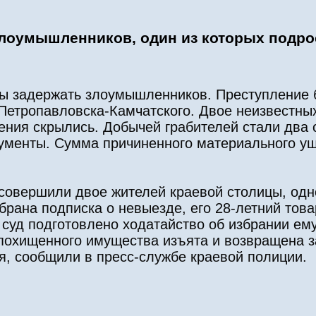
злоумышленников, один из которых подро
бы задержать злоумышленников. Преступление
 Петропавловска-Камчатского. Двое неизвестны
ления скрылись. Добычей грабителей стали два
окументы. Сумма причиненного материального у
совершили двое жителей краевой столицы, одн
збрана подписка о невыезде, его 28-летний тов
суд подготовлено ходатайство об избрании ем
 похищенного имущества изъята и возвращена з
я, сообщили в пресс-службе краевой полиции.