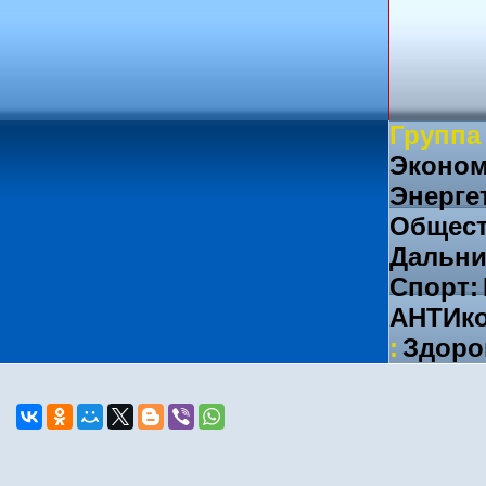
Группа
Эконом
Энерге
Общест
Дальни
Спорт:
АНТИко
:
Здоро