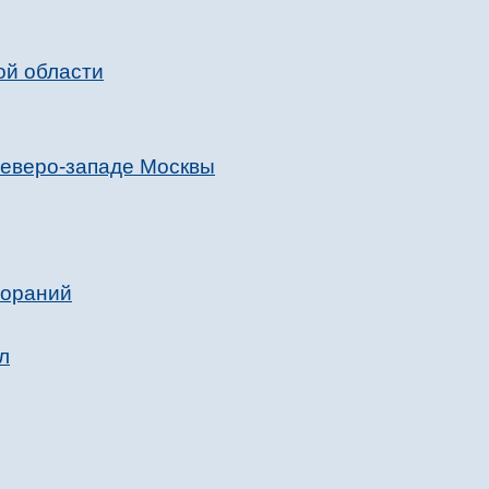
ой области
северо-западе Москвы
гораний
л