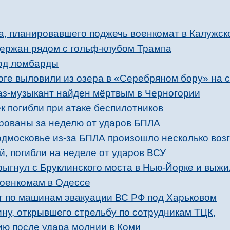
, планировавшего поджечь военкомат в Калужск
ержан рядом с гольф-клубом Трампа
од ломбарды
ноге выловили из озера в «Серебряном бору» на 
з-музыкант найден мёртвым в Черногории
к погибли при атаке беспилотников
рованы за неделю от ударов БПЛА
одмосковье из-за БПЛА произошло несколько воз
й, погибли на неделе от ударов ВСУ
рыгнул с Бруклинского моста в Нью-Йорке и выжи
военкомам в Одессе
 по машинам эвакуации ВС РФ под Харьковом
ну, открывшего стрельбу по сотрудникам ТЦК,
ию после удара молнии в Коми