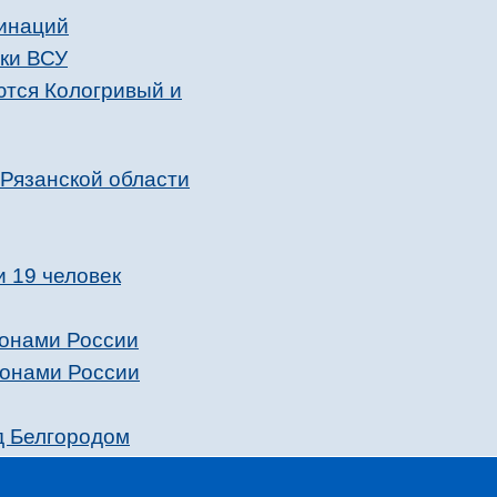
хинаций
аки ВСУ
ются Кологривый и
 Рязанской области
и 19 человек
ионами России
ионами России
д Белгородом