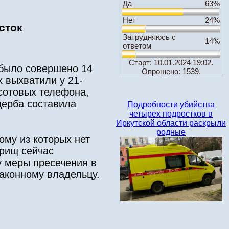
Да
63%
Нет
24%
сток
Затрудняюсь с
14%
ответом
Старт: 10.01.2024 19:02.
 было совершено 14
Опрошено: 1539.
х выхватили у 21-
 сотовых телефона,
щерба составила
Подробности убийства
четырех подростков в
Иркутской области раскрыли
родные
ому из которых нет
арищ сейчас
у меры пресечения в
аконному владельцу.