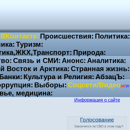
 ВКонтакте:
Происшествия:
Политика:
ика:
Туризм:
тика,ЖКХ,Транспорт:
Природа:
во:
Связь и СМИ:
Анонс:
Аналитика:
й Восток и Арктика:
Странная жизнь:
Банки:
Культура и Религия:
АбзацЪ:
ррупция:
Выборы:
Соцсети/Видео
вье, медицина:
Информация о сайте
Голосование
Закончится ли СВО в этом году?