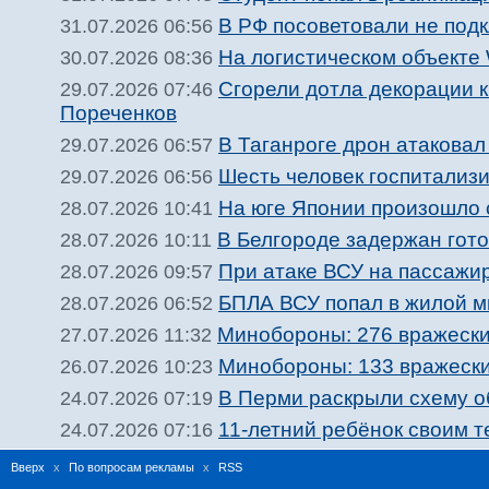
В РФ посоветовали не подк
31.07.2026 06:56
На логистическом объекте 
30.07.2026 08:36
Сгорели дотла декорации 
29.07.2026 07:46
Пореченков
В Таганроге дрон атакова
29.07.2026 06:57
Шесть человек госпитализи
29.07.2026 06:56
На юге Японии произошло 
28.07.2026 10:41
В Белгороде задержан гото
28.07.2026 10:11
При атаке ВСУ на пассажир
28.07.2026 09:57
БПЛА ВСУ попал в жилой м
28.07.2026 06:52
Минобороны: 276 вражески
27.07.2026 11:32
Минобороны: 133 вражески
26.07.2026 10:23
В Перми раскрыли схему о
24.07.2026 07:19
11-летний ребёнок своим 
24.07.2026 07:16
Вверх
x
По вопросам рекламы
x
RSS