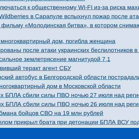
лючаться к общественному WI-FI из-за риска ма
Wildberries в Сарапуле вспыхнул пожар после ат
к фильму «Молодинская битва», в котором снима
л многоквартирный дом, погибла женщина
рованы после атаки украинских беспилотников в
сильное землетрясение магнитудой 7,1
вивший теракт агент СБУ
ский автобус в Белгородской области пострадал
ногоквартирный дом в Московской области
х БПЛА сбили силы ПВО ночью 27 июля над рег
х БПЛА сбили силы ПВО ночью 26 июля над рег
бмана бойцов СВО на 19 млн рублей
телом прикрыл брата при детонации БПЛА ВСУ по