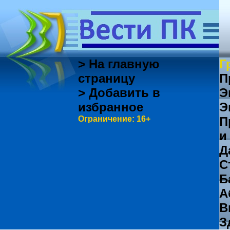
> На главную
Г
страницу
П
> Добавить в
Э
избранное
Э
Ограничение: 16+
П
и
Д
С
Б
А
В
З