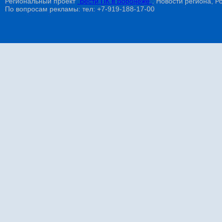
Региональный проект
"Вести ПК в Воронеже"
. Новости региона, Ро
По вопросам рекламы: тел: +7-919-188-17-00