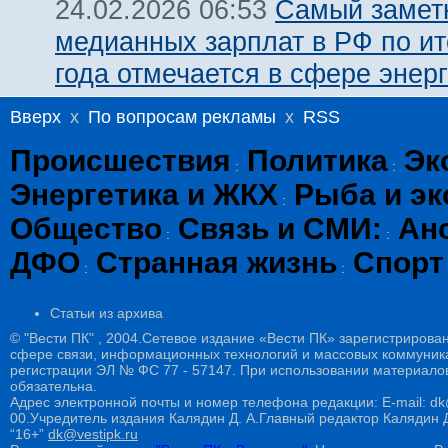
Самый замет
24.02.2026 06:53
медианных зарплат в РФ по ит
года отмечается в сфере энерг
Вверх
x
По вопросам рекламы
x
RSS
Происшествия
Политика
Эк
:
:
Энергетика и ЖКХ
Рыба и эк
:
Общество
Связь и СМИ:
Ан
:
:
ДФО
Странная жизнь
Спорт
:
:
Статьи из архива
© "Вести ПК" , 2004.Сетевое издание «Вести ПК» зарегистрирова
сфере связи, информационных технологий и массовых коммуникац
регистрации ЭЛ № ФС 77 - 57147. При использовании материалов
обязательна.
Адрес электронной почты и номер телефона редакции: E-mail: dk@
00.Учредитель издания Калядин Д. А.Главный редактор Калядин
“16+”
dk@vestipk.ru