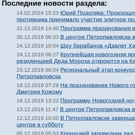
Последние новости раздела:
Юрий Подоляка: Произошло
14.02.2024 15:23
противника принимало участие элитное п
Программа празднования в 
31.12.2019 14:40
В центре Петропавловска в
30.12.2019 06:33
Шоу барабанов «Давлет Ха
24.12.2019 10:04
Крупнейшая новогодняя яр
24.12.2019 06:27
резиденцией Деда Мороза откроются на К
Региональный этап конкур
23.12.2019 06:04
Петропавловска
На празднование Нового г
19.12.2019 07:28
Дмитрия Кожому
Программу Новогодней ноч
16.12.2019 13:22
В центре Петропавловска в
13.12.2019 11:47
В Петропавловске завершае
12.12.2019 10:00
центре в субботу
Кроноцкий заповедник дал
05.12.2019 05:53