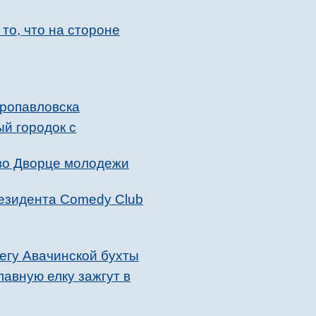
то, что на стороне
тропавловска
й городок с
во Дворце молодежи
резидента Comedy Club
регу Авачинской бухты
авную елку зажгут в