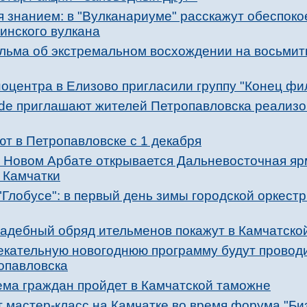
я знанием: в "Вулканариуме" расскажут обеспок
инского вулкана
ьма об экстремальном восхождении на восьмит
оцентра в Елизово пригласили группу "Конец фи
de приглашают жителей Петропавловска реализо
т в Петропавловске с 1 декабря
 Новом Арбате открывается Дальневосточная ярм
 Камчатки
Глобусе": в первый день зимы городской оркест
вадебный обряд ительменов покажут в Камчатско
екательную новогоднюю программу будут проводи
опавловска
ма граждан пройдет в Камчатской таможне
 мастер-класс на Камчатке во время форума "Биз