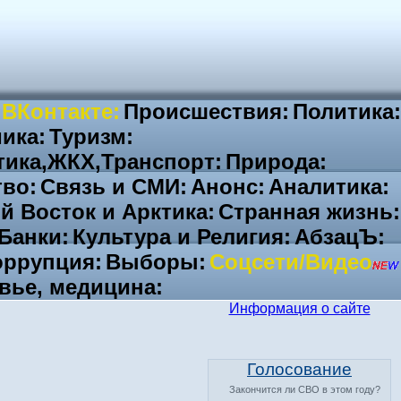
 ВКонтакте:
Происшествия:
Политика:
ика:
Туризм:
тика,ЖКХ,Транспорт:
Природа:
во:
Связь и СМИ:
Анонс:
Аналитика:
й Восток и Арктика:
Странная жизнь:
Банки:
Культура и Религия:
АбзацЪ:
ррупция:
Выборы:
Соцсети/Видео
вье, медицина:
Информация о сайте
Голосование
Закончится ли СВО в этом году?