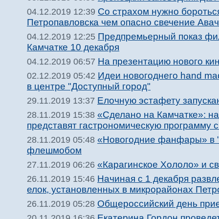
Со страхом нужно боротьс
04.12.2019 12:39
Петропавловска чем опасно свечение Авач
Предпремьерный показ фил
04.12.2019 12:25
Камчатке 10 декабря
На презентацию нового кин
04.12.2019 06:57
Идеи новогоднего hand ma
02.12.2019 05:42
в центре "Доступный город"
Елочную эстафету запускаю
29.11.2019 13:37
«Сделано на Камчатке»: на
28.11.2019 15:38
представят гастрономическую программу с
«Новогодние фанфары» в "
28.11.2019 05:48
флешмобом
«Карагинское Хололо» и с
27.11.2019 06:26
Начиная с 1 декабря развл
26.11.2019 15:46
елок, установленных в микрорайонах Петр
Общероссийский день прие
26.11.2019 05:28
Екатерина Гордон проведет
20.11.2019 16:36