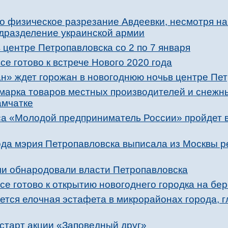
 физическое разрезание Авдеевки, несмотря на 
одразделение украинской армии
центре Петропавловска со 2 по 7 января
се готово к встрече Нового 2020 года
н» ждет горожан в новогоднюю ночьв центре Пе
марка товаров местных производителей и снежны
амчатке
са «Молодой предприниматель России» пройдет 
ода мэрия Петропавловска выписала из Москвы 
и обнародовали власти Петропавловска
се готово к открытию новогоднего городка на бе
тся елочная эстафета в микрорайонах города, гл
 старт акции «Заповедный друг»