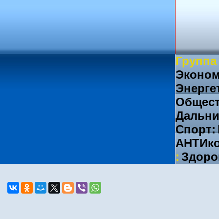
Группа
Эконом
Энерге
Общест
Дальни
Спорт:
АНТИко
:
Здоро