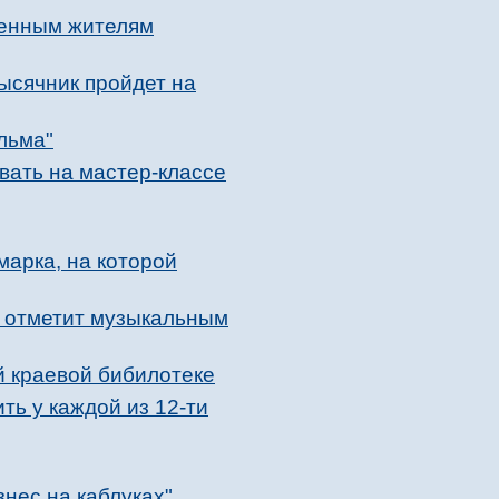
оенным жителям
ысячник пройдет на
льма"
вать на мастер-классе
арка, на которой
р отметит музыкальным
й краевой бибилотеке
ть у каждой из 12-ти
нес на каблуках"