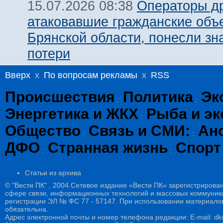
Операторы д
15.07.2026 08:38
атаковавшие гражданские объ
Брянской области, понесли зн
потери
Вверх
x
По вопросам рекламы
x
RSS
Происшествия
Политика
Эк
:
:
Энергетика и ЖКХ
Рыба и эк
:
Общество
Связь и СМИ:
Ан
:
:
ДФО
Странная жизнь
Спорт
:
:
Статьи из архива
© "Вести ПК" , 2004.Сетевое издание «Вести ПК» зарегистрирова
сфере связи, информационных технологий и массовых коммуникац
регистрации ЭЛ № ФС 77 - 57147. При использовании материалов
обязательна.
Адрес электронной почты и номер телефона редакции: E-mail: dk@