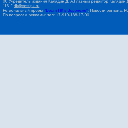
00.Учредитель издания Калядин Д. А.Главный редактор Калядин
“16+”
dk@vestipk.ru
Региональный проект
"Вести ПК в Воронеже"
. Новости региона, Ро
По вопросам рекламы: тел: +7-919-188-17-00