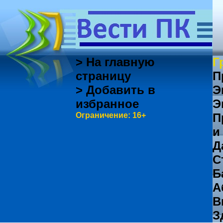
> На главную
Г
страницу
П
> Добавить в
Э
избранное
Э
Ограничение: 16+
П
и
Д
С
Б
А
В
З