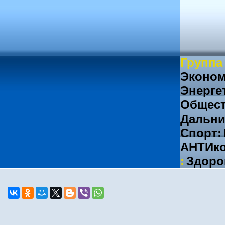
Группа
Эконом
Энерге
Общест
Дальни
Спорт:
АНТИко
:
Здоро