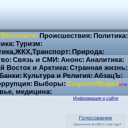
 ВКонтакте:
Происшествия:
Политика:
ика:
Туризм:
тика,ЖКХ,Транспорт:
Природа:
во:
Связь и СМИ:
Анонс:
Аналитика:
й Восток и Арктика:
Странная жизнь:
Банки:
Культура и Религия:
АбзацЪ:
ррупция:
Выборы:
Соцсети/Видео
вье, медицина:
Информация о сайте
Голосование
Закончится ли СВО в этом году?