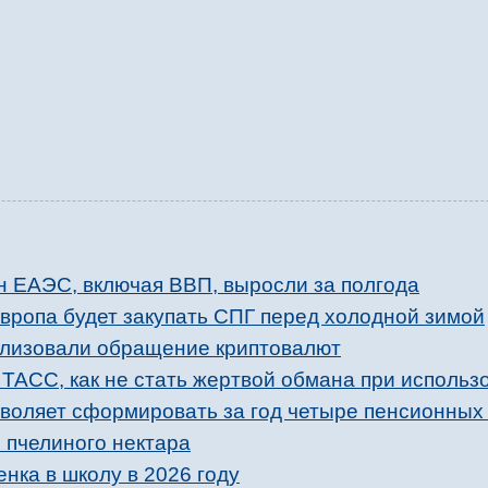
н ЕАЭС, включая ВВП, выросли за полгода
 Европа будет закупать СПГ перед холодной зимой
ализовали обращение криптовалют
ТАСС, как не стать жертвой обмана при использ
зволяет сформировать за год четыре пенсионных
 пчелиного нектара
енка в школу в 2026 году