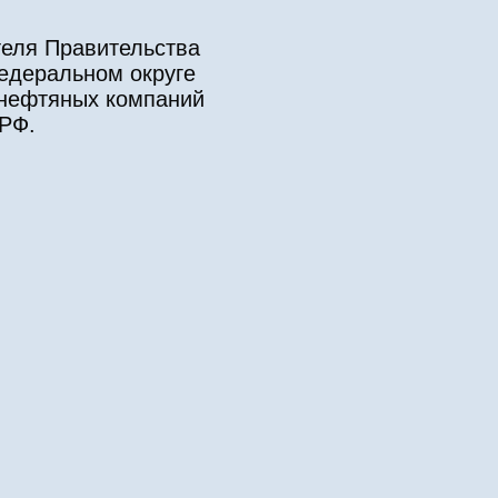
теля Правительства
едеральном округе
 нефтяных компаний
 РФ.