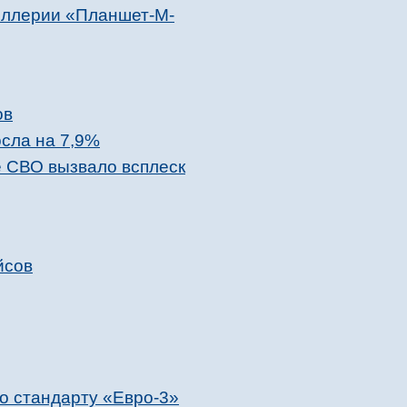
иллерии «Планшет-М-
ов
сла на 7,9%
 СВО вызвало всплеск
йсов
о стандарту «Евро-3»