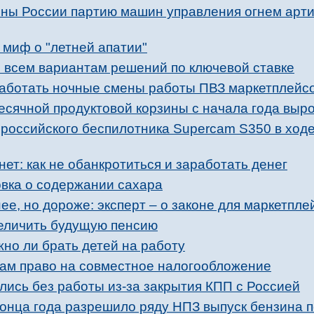
ны России партию машин управления огнем арт
 миф о "летней апатии"
о всем вариантам решений по ключевой ставке
аботать ночные смены работы ПВЗ маркетплейс
сячной продуктовой корзины с начала года выро
оссийского беспилотника Supercam S350 в ходе
ет: как не обанкротиться и заработать денег
овка о содержании сахара
ее, но дороже: эксперт – о законе для маркетпле
величить будущую пенсию
но ли брать детей на работу
угам право на совместное налогообложение
лись без работы из-за закрытия КПП с Россией
конца года разрешило ряду НПЗ выпуск бензина п