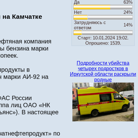
Да
63%
Нет
24%
 на Камчатке
Затрудняюсь с
14%
ответом
Старт: 10.01.2024 19:02.
ефтяная компания
Опрошено: 1539.
ны бензина марки
копеек.
Подробности убийства
четырех подростков в
продукты в
Иркутской области раскрыли
н марки АИ-92 на
родные
ФАС России
уппа лиц ОАО «НК
янс»). В настоящее
чатнефтепродукт» по