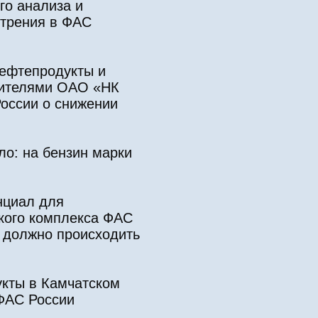
го анализа и
отрения в ФАС
нефтепродукты и
авителями ОАО «НК
оссии о снижении
ло: на бензин марки
нциал для
ского комплекса ФАС
е должно происходить
укты в Камчатском
 ФАС России