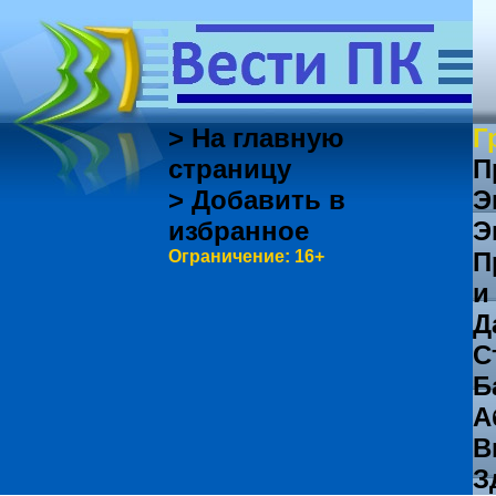
> На главную
Г
страницу
П
> Добавить в
Э
избранное
Э
Ограничение: 16+
П
и
Д
С
Б
А
В
З