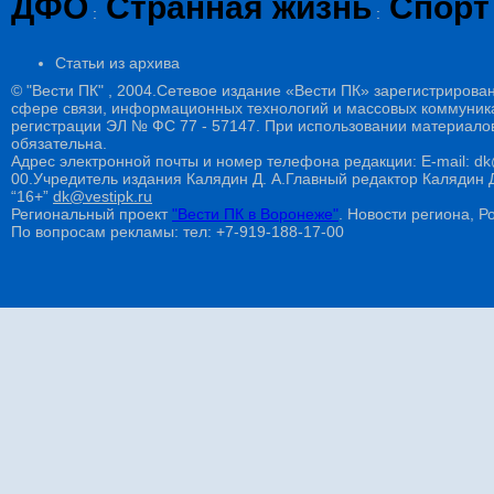
ДФО
Странная жизнь
Спорт
:
:
Статьи из архива
© "Вести ПК" , 2004.Сетевое издание «Вести ПК» зарегистрирова
сфере связи, информационных технологий и массовых коммуникац
регистрации ЭЛ № ФС 77 - 57147. При использовании материалов
обязательна.
Адрес электронной почты и номер телефона редакции: E-mail: dk@
00.Учредитель издания Калядин Д. А.Главный редактор Калядин
“16+”
dk@vestipk.ru
Региональный проект
"Вести ПК в Воронеже"
. Новости региона, Ро
По вопросам рекламы: тел: +7-919-188-17-00