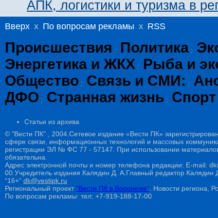
АПК, логистики и туризма в ре
Вверх
x
По вопросам рекламы
x
RSS
Происшествия
Политика
Эк
:
:
Энергетика и ЖКХ
Рыба и эк
:
Общество
Связь и СМИ:
Ан
:
:
ДФО
Странная жизнь
Спорт
:
:
Статьи из архива
© "Вести ПК" , 2004.Сетевое издание «Вести ПК» зарегистрирова
сфере связи, информационных технологий и массовых коммуникац
регистрации ЭЛ № ФС 77 - 57147. При использовании материалов
обязательна.
Адрес электронной почты и номер телефона редакции: E-mail: dk@
00.Учредитель издания Калядин Д. А.Главный редактор Калядин
“16+”
dk@vestipk.ru
Региональный проект
"Вести ПК в Воронеже"
. Новости региона, Ро
По вопросам рекламы: тел: +7-919-188-17-00