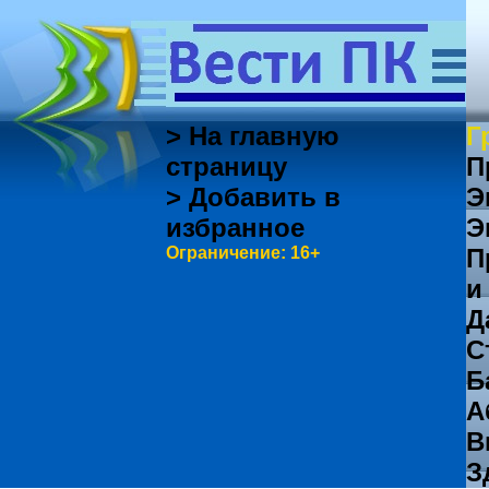
> На главную
Г
страницу
П
> Добавить в
Э
избранное
Э
Ограничение: 16+
П
и
Д
С
Б
А
В
З