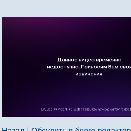
Назад
|
Обсудить в блоге редакто