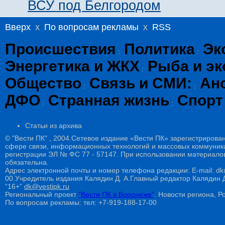
ВСУ под Белгородом
Вверх
x
По вопросам рекламы
x
RSS
Происшествия
Политика
Эк
:
:
Энергетика и ЖКХ
Рыба и эк
:
Общество
Связь и СМИ:
Ан
:
:
ДФО
Странная жизнь
Спорт
:
:
Статьи из архива
© "Вести ПК" , 2004.Сетевое издание «Вести ПК» зарегистрирова
сфере связи, информационных технологий и массовых коммуникац
регистрации ЭЛ № ФС 77 - 57147. При использовании материалов
обязательна.
Адрес электронной почты и номер телефона редакции: E-mail: dk@
00.Учредитель издания Калядин Д. А.Главный редактор Калядин
“16+”
dk@vestipk.ru
Региональный проект
"Вести ПК в Воронеже"
. Новости региона, Ро
По вопросам рекламы: тел: +7-919-188-17-00