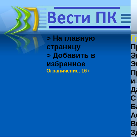
> На главную
Г
страницу
П
> Добавить в
Э
избранное
Э
Ограничение: 16+
П
и
Д
С
Б
А
В
З