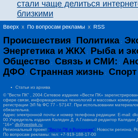
стали чаще делиться интернет
близкими
Вверх
x
По вопросам рекламы
x
RSS
Происшествия
Политика
Эк
:
:
Энергетика и ЖКХ
Рыба и эк
:
Общество
Связь и СМИ:
Ан
:
:
ДФО
Странная жизнь
Спорт
:
:
Статьи из архива
© "Вести ПК" , 2004.Сетевое издание «Вести ПК» зарегистрирова
сфере связи, информационных технологий и массовых коммуникац
регистрации ЭЛ № ФС 77 - 57147. При использовании материалов
обязательна.
Адрес электронной почты и номер телефона редакции: E-mail: dk@
00.Учредитель издания Калядин Д. А.Главный редактор Калядин
“16+”
dk@vestipk.ru
Региональный проект
"Вести ПК в Воронеже"
. Новости региона, Ро
По вопросам рекламы: тел: +7-919-188-17-00