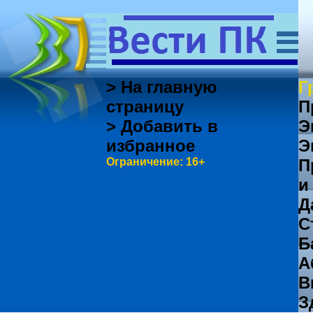
> На главную
Г
страницу
П
> Добавить в
Э
избранное
Э
Ограничение: 16+
П
и
Д
С
Б
А
В
З