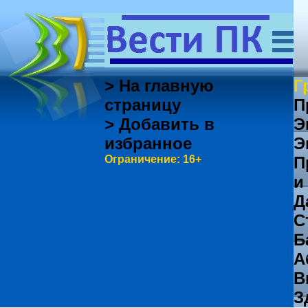
> На главную
Г
страницу
П
> Добавить в
Э
избранное
Э
Ограничение: 16+
П
и
Д
С
Б
А
В
З