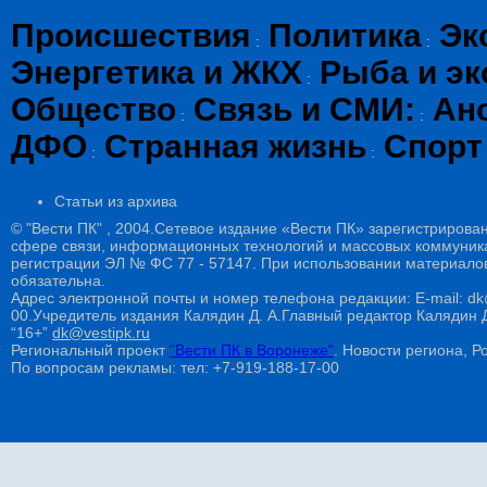
Происшествия
Политика
Эк
:
:
Энергетика и ЖКХ
Рыба и эк
:
Общество
Связь и СМИ:
Ан
:
:
ДФО
Странная жизнь
Спорт
:
:
Статьи из архива
© "Вести ПК" , 2004.Сетевое издание «Вести ПК» зарегистрирова
сфере связи, информационных технологий и массовых коммуникац
регистрации ЭЛ № ФС 77 - 57147. При использовании материалов
обязательна.
Адрес электронной почты и номер телефона редакции: E-mail: dk@
00.Учредитель издания Калядин Д. А.Главный редактор Калядин
“16+”
dk@vestipk.ru
Региональный проект
"Вести ПК в Воронеже"
. Новости региона, Ро
По вопросам рекламы: тел: +7-919-188-17-00