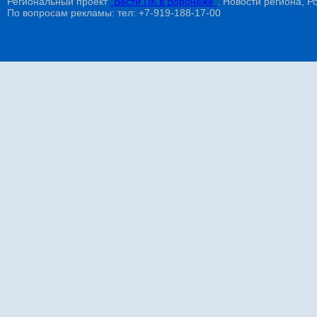
Региональный проект
"Вести ПК в Воронеже"
. Новости региона, Ро
По вопросам рекламы: тел: +7-919-188-17-00