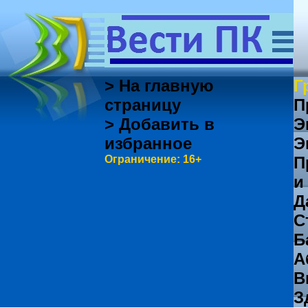
> На главную
Г
страницу
П
> Добавить в
Э
избранное
Э
Ограничение: 16+
П
и
Д
С
Б
А
В
З