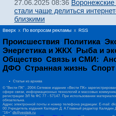
Воронежские
27.06.2025 08:36
стали чаще делиться интернет
близкими
Вверх
x
По вопросам рекламы
x
RSS
Происшествия
Политика
Эк
:
:
Энергетика и ЖКХ
Рыба и эк
:
Общество
Связь и СМИ:
Ан
:
:
ДФО
Странная жизнь
Спорт
:
:
Статьи из архива
© "Вести ПК" , 2004.Сетевое издание «Вести ПК» зарегистрирова
сфере связи, информационных технологий и массовых коммуникац
регистрации ЭЛ № ФС 77 - 57147. При использовании материалов
обязательна.
Адрес электронной почты и номер телефона редакции: E-mail: dk@
00.Учредитель издания Калядин Д. А.Главный редактор Калядин
“16+”
dk@vestipk.ru