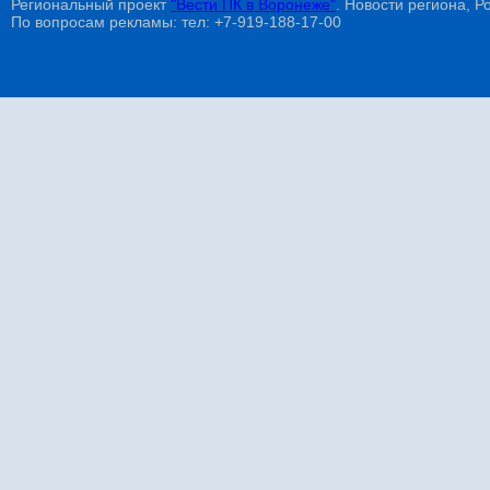
Региональный проект
"Вести ПК в Воронеже"
. Новости региона, Ро
По вопросам рекламы: тел: +7-919-188-17-00