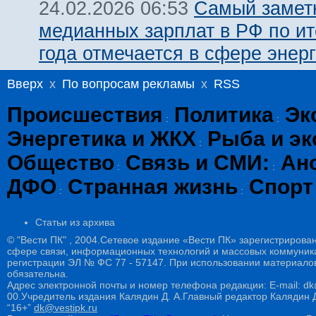
Самый замет
24.02.2026 06:53
медианных зарплат в РФ по ит
года отмечается в сфере энерг
Вверх
x
По вопросам рекламы
x
RSS
Происшествия
Политика
Эк
:
:
Энергетика и ЖКХ
Рыба и эк
:
Общество
Связь и СМИ:
Ан
:
:
ДФО
Странная жизнь
Спорт
:
:
Статьи из архива
© "Вести ПК" , 2004.Сетевое издание «Вести ПК» зарегистрирова
сфере связи, информационных технологий и массовых коммуникац
регистрации ЭЛ № ФС 77 - 57147. При использовании материалов
обязательна.
Адрес электронной почты и номер телефона редакции: E-mail: dk@
00.Учредитель издания Калядин Д. А.Главный редактор Калядин
“16+”
dk@vestipk.ru