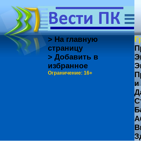
> На главную
Г
страницу
П
> Добавить в
Э
избранное
Э
Ограничение: 16+
П
и
Д
С
Б
А
В
З