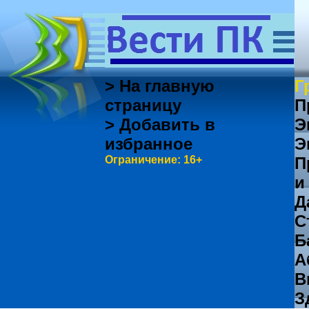
> На главную
Г
страницу
П
> Добавить в
Э
избранное
Э
Ограничение: 16+
П
и
Д
С
Б
А
В
З