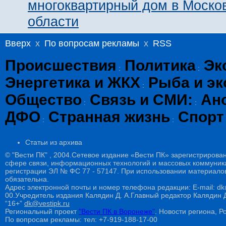
многоквартирный дом в Моско
области
Вверх
x
По вопросам рекламы
x
RSS
Происшествия
Политика
Эк
:
:
Энергетика и ЖКХ
Рыба и эк
:
Общество
Связь и СМИ:
Ан
:
:
ДФО
Странная жизнь
Спорт
:
:
Статьи из архива
© "Вести ПК" , 2004.Сетевое издание «Вести ПК» зарегистрирова
сфере связи, информационных технологий и массовых коммуникац
регистрации ЭЛ № ФС 77 - 57147. При использовании материалов
обязательна.
Адрес электронной почты и номер телефона редакции: E-mail: dk@
00.Учредитель издания Калядин Д. А.Главный редактор Калядин
“16+”
dk@vestipk.ru
Региональный проект
"Вести ПК в Воронеже"
. Новости региона, Ро
По вопросам рекламы: тел: +7-919-188-17-00