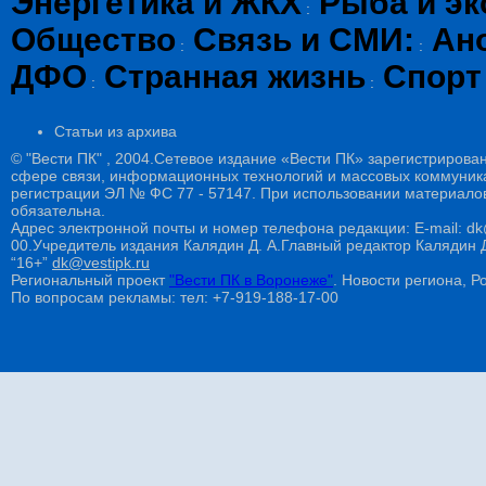
Энергетика и ЖКХ
Рыба и эк
:
Общество
Связь и СМИ:
Ан
:
:
ДФО
Странная жизнь
Спорт
:
:
Статьи из архива
© "Вести ПК" , 2004.Сетевое издание «Вести ПК» зарегистрирова
сфере связи, информационных технологий и массовых коммуникац
регистрации ЭЛ № ФС 77 - 57147. При использовании материалов
обязательна.
Адрес электронной почты и номер телефона редакции: E-mail: dk@
00.Учредитель издания Калядин Д. А.Главный редактор Калядин
“16+”
dk@vestipk.ru
Региональный проект
"Вести ПК в Воронеже"
. Новости региона, Ро
По вопросам рекламы: тел: +7-919-188-17-00