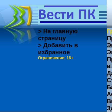
> На главную
Г
страницу
П
> Добавить в
Э
избранное
Э
Ограничение: 16+
П
и
Д
С
Б
А
В
З