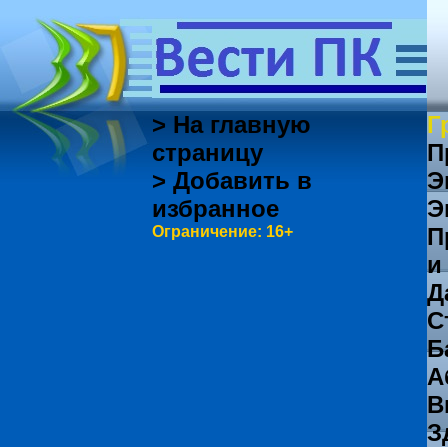
> На главную
Г
страницу
П
> Добавить в
Э
избранное
Э
Ограничение: 16+
П
и
Д
С
Б
А
В
З