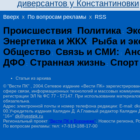
диверсантов у Константиновки
Вверх
x
По вопросам рекламы
x
RSS
Происшествия
Политика
Эк
:
:
Энергетика и ЖКХ
Рыба и эк
:
Общество
Связь и СМИ:
Ан
:
:
ДФО
Странная жизнь
Спорт
:
:
Статьи из архива
© "Вести ПК" , 2004.Сетевое издание «Вести ПК» зарегистрирова
сфере связи, информационных технологий и массовых коммуникац
регистрации ЭЛ № ФС 77 - 57147. При использовании материалов
обязательна.
Адрес электронной почты и номер телефона редакции: E-mail: dk@
00.Учредитель издания Калядин Д. А.Главный редактор Калядин
“16+”
dk@vestipk.ru
Региональный проект
"Вести ПК в Воронеже"
. Новости региона, Ро
По вопросам рекламы: тел: +7-919-188-17-00