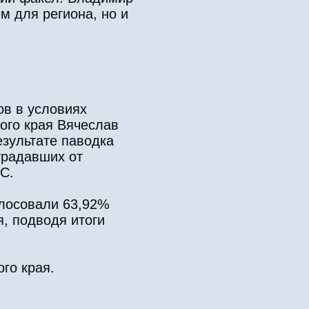
м для региона, но и
ов в условиях
кого края Вячеслав
зультате паводка
традавших от
С.
олосовали 63,92%
, подводя итоги
го края.