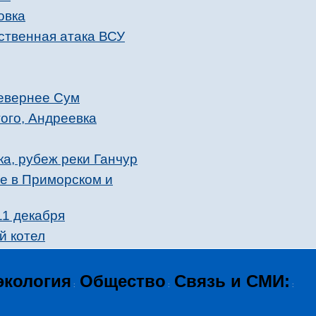
овка
ственная атака ВСУ
севернее Сум
ого, Андреевка
а, рубеж реки Ганчур
ие в Приморском и
11 декабря
й котел
экология
Общество
Связь и СМИ:
:
:
: