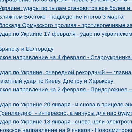
Украине: удары по тылам становятся все более 
Ближнем Востоке - подведение итогов 3 марта
блокада Ормузского пролива - противоречивые з
дар по Украине 17 февраля - удар по украинско
Брянску и Белгороду
ское направление на 4 февраля - Староукраинка
удар по Украине, очередной рекордный — глав
кетный удар по Киеву, Днепру и Харькову
ское направление на 2 февраля - Придорожнее 
дар по Украине 20 января - и снова в прицеле эн
Гренландию" - интересно, а минусы для нас буду
дар по Украине 13 января - снова цели электрос
новское направление на 9 января - Новодмитров