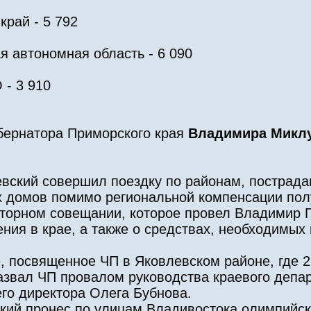
рай - 5 792
 автономная область - 6 090
 - 3 910
бернатора Приморского края
Владимира Микл
вский совершил поездку по районам, пострада
х домов помимо региональной компенсации полу
екторном совещании, которое провел Владимир 
ия в крае, а также о средствах, необходимых
 посвященное ЧП в Яковлевском районе, где 
назвал ЧП провалом руководства краевого депа
го директора Олега Бубнова.
кий пронес по улицам Владивостока олимпийс