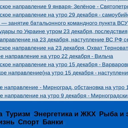
кое направление 9 января- Зелёное - Святопетр
ское направление на утро 29 декабря - самоубий
 — занятие батальонного командного пункта ВСУ
дары по Украине утром 23 декабря, последствия
аправление на 23 декабря, наступление ВС РФ 
кое направление на 23 декабря, Охват Терноват
 направление на утро 22 декабря - Вильча
кое направление на утро 15 декабря - Варваровк
ое направление(на утро 15 декабря - наступлен
 направление - Мирноград, обстановка на утро 
 направление на утро 9 декабря - Мирноградски
а
Туризм
Энергетика и ЖКХ
Рыба и 
:
:
:
изнь
Спорт
Банки
:
:
: