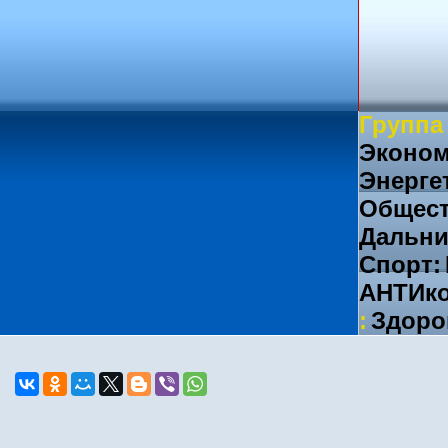
Группа
Эконом
Энерге
Общест
Дальни
Спорт:
АНТИко
:
Здоро