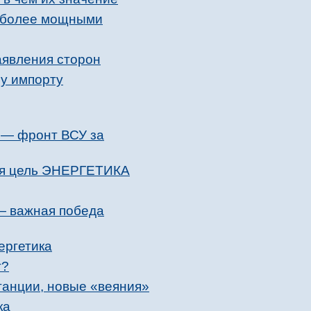
и более мощными
аявления сторон
му импорту
 — фронт ВСУ за
ная цель ЭНЕРГЕТИКА
— важная победа
ергетика
т?
танции, новые «веяния»
ка