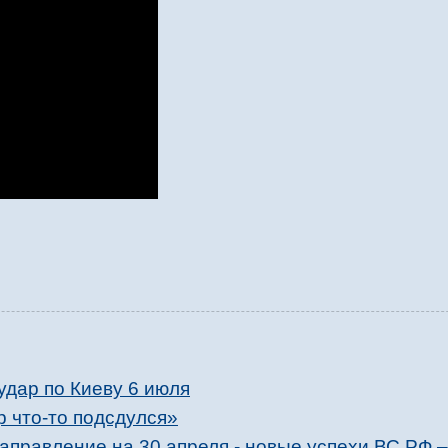
удар по Киеву 6 июля
 что-то подсдулся»
правление на 30 апреля - новые успехи ВС РФ –