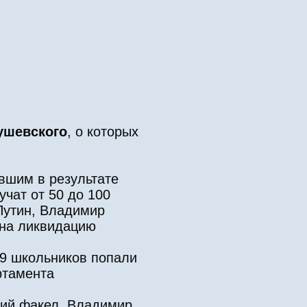
ушевского
, о которых
вшим в результате
чат от 50 до 100
Путин, Владимир
 на ликвидацию
29 школьников попали
ртамента
кий факел. Владимир