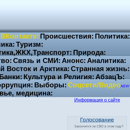
 ВКонтакте:
Происшествия:
Политика:
ика:
Туризм:
тика,ЖКХ,Транспорт:
Природа:
во:
Связь и СМИ:
Анонс:
Аналитика:
й Восток и Арктика:
Странная жизнь:
Банки:
Культура и Религия:
АбзацЪ:
ррупция:
Выборы:
Соцсети/Видео
вье, медицина:
Информация о сайте
Голосование
Закончится ли СВО в этом году?