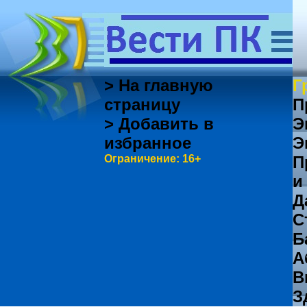
> На главную
Г
страницу
П
> Добавить в
Э
избранное
Э
Ограничение: 16+
П
и
Д
С
Б
А
В
З