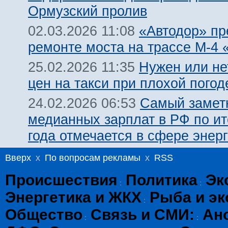
Ормузский пролив
«Автодор» пр
02.03.2026 11:08
ремонте моста на трассе М-4 
Нужен или не
25.02.2026 11:35
цен на такси при плохой погод
Самый замет
24.02.2026 06:53
медианных зарплат в РФ по ит
года отмечается в сфере энерг
Вверх
x
По вопросам рекламы
x
RSS
Происшествия
Политика
Эк
:
:
Энергетика и ЖКХ
Рыба и эк
:
Общество
Связь и СМИ:
Ан
:
: