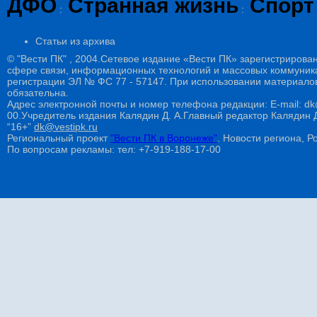
ДФО
Странная жизнь
Спорт
:
:
Статьи из архива
© "Вести ПК" , 2004.Сетевое издание «Вести ПК» зарегистрирова
сфере связи, информационных технологий и массовых коммуникац
регистрации ЭЛ № ФС 77 - 57147. При использовании материалов
обязательна.
Адрес электронной почты и номер телефона редакции: E-mail: dk@
00.Учредитель издания Калядин Д. А.Главный редактор Калядин
“16+”
dk@vestipk.ru
Региональный проект
"Вести ПК в Воронеже"
. Новости региона, Ро
По вопросам рекламы: тел: +7-919-188-17-00