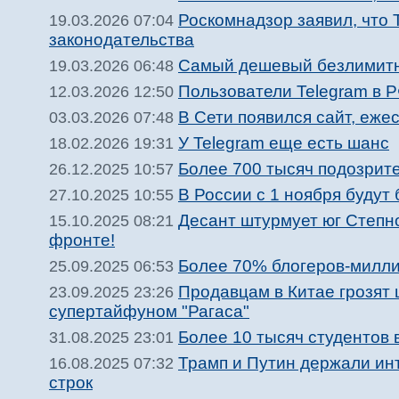
Роскомнадзор заявил, что 
19.03.2026 07:04
законодательства
Самый дешевый безлимитны
19.03.2026 06:48
Пользователи Telegram в Р
12.03.2026 12:50
В Сети появился сайт, еж
03.03.2026 07:48
У Telegram еще есть шанс
18.02.2026 19:31
Более 700 тысяч подозрит
26.12.2025 10:57
В России с 1 ноября будут
27.10.2025 10:55
Десант штурмует юг Степно
15.10.2025 08:21
фронте!
Более 70% блогеров-милли
25.09.2025 06:53
Продавцам в Китае грозят
23.09.2025 23:26
супертайфуном "Рагаса"
Более 10 тысяч студентов
31.08.2025 23:01
Трамп и Путин держали инт
16.08.2025 07:32
строк