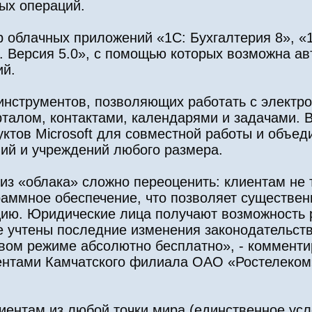
ых операций.
р облачных приложений «1С: Бухгалтерия 8», «
 Версия 5.0», с помощью которых возможна ав
ий.
инструментов, позволяющих работать с электро
талом, контактами, календарями и задачами. 
ктов Microsoft для совместной работы и объе
ний и учреждений любого размера.
из «облака» сложно переоценить: клиентам не 
раммное обеспечение, что позволяет существен
цию. Юридические лица получают возможность 
е учтены последние изменения законодательств
овом режиме абсолютно бесплатно», - комменти
иентами Камчатского филиала ОАО «Ростелеко
иентам из любой точки мира (единственное усл