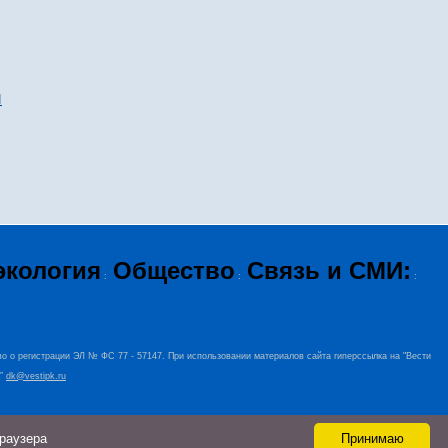
и
экология
Общество
Связь и СМИ:
:
:
:
во о регистрации ЭЛ № ФС 77 - 57147. При использовании материалов сайта гиперссылка на "Вести
+”
dk@vestipk.ru
браузера
Принимаю