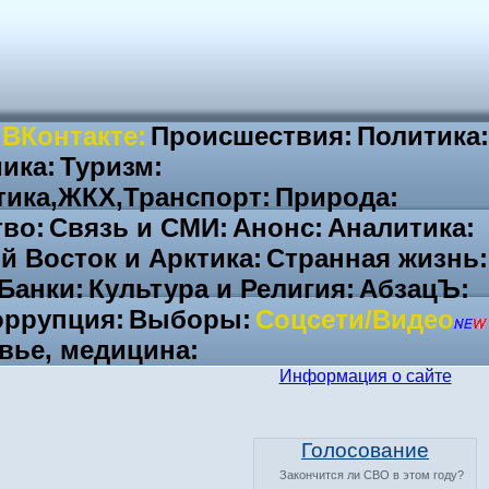
 ВКонтакте:
Происшествия:
Политика:
ика:
Туризм:
тика,ЖКХ,Транспорт:
Природа:
во:
Связь и СМИ:
Анонс:
Аналитика:
й Восток и Арктика:
Странная жизнь:
Банки:
Культура и Религия:
АбзацЪ:
ррупция:
Выборы:
Соцсети/Видео
вье, медицина:
Информация о сайте
Голосование
Закончится ли СВО в этом году?