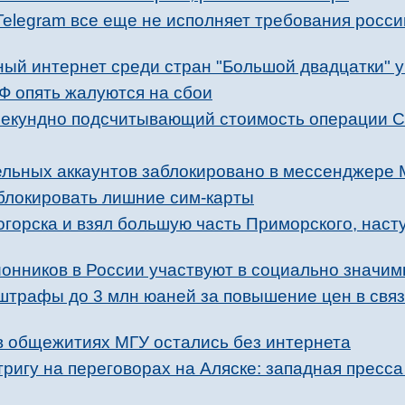
Telegram все еще не исполняет требования росси
й интернет среди стран "Большой двадцатки" 
Ф опять жалуются на сбои
есекундно подсчитывающий стоимость операции 
ельных аккаунтов заблокировано в мессенджере 
 блокировать лишние сим-карты
горска и взял большую часть Приморского, наст
онников в России участвуют в социально значим
 штрафы до 3 млн юаней за повышение цен в свя
 в общежитиях МГУ остались без интернета
ригу на переговорах на Аляске: западная пресс