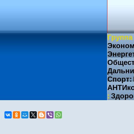
Группа
Эконом
Энерге
Общест
Дальни
Спорт:
АНТИко
:
Здоро