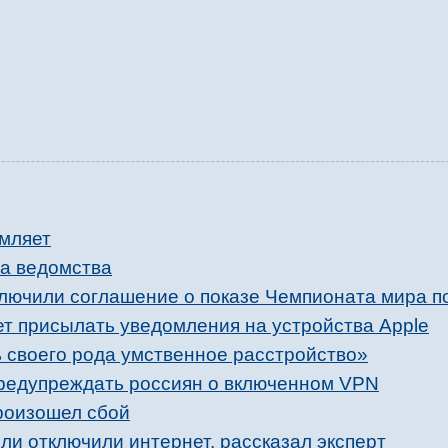
омляет
га ведомства
ключили соглашение о показе Чемпионата мира п
ет присылать уведомления на устройства Apple
ть своего рода умственное расстройство»
редупреждать россиян о включенном VPN
роизошел сбой
сли отключили интернет, рассказал эксперт