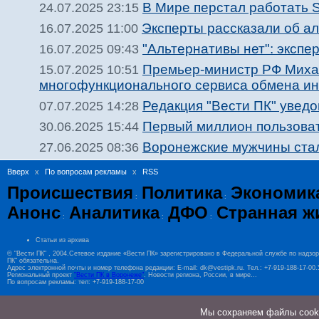
В Мире перстал работать St
24.07.2025 23:15
Эксперты рассказали об а
16.07.2025 11:00
"Альтернативы нет": экспе
16.07.2025 09:43
Премьер-министр РФ Миха
15.07.2025 10:51
многофункционального сервиса обмена и
Редакция "Вести ПК" увед
07.07.2025 14:28
Первый миллион пользоват
30.06.2025 15:44
Воронежские мужчины стал
27.06.2025 08:36
Вверх
x
По вопросам рекламы
x
RSS
Происшествия
Политика
Экономик
:
:
Анонс
Аналитика
ДФО
Странная ж
:
:
:
Статьи из архива
© "Вести ПК" , 2004.Сетевое издание «Вести ПК» зарегистрировано в Федеральной службе по надзо
ПК" обязательна.
Адрес электронной почты и номер телефона редакции: E-mail: dk@vestipk.ru. Тел.: +7-919-188-17-0
Региональный проект
"Вести ПК в Воронеже"
. Новости региона, России, в мире...
По вопросам рекламы: тел: +7-919-188-17-00
Мы cохраняем файлы cookie