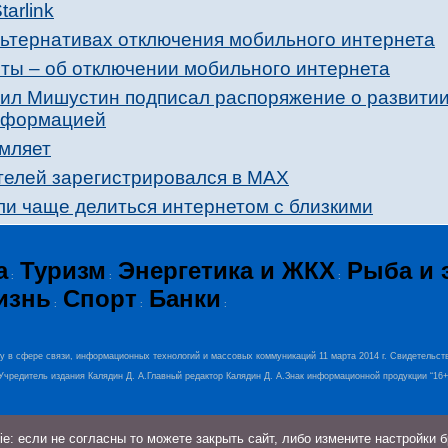
arlink
льтернативах отключения мобильного интернета
рты – об отключении мобильного интернета
ил Мишустин подписал распоряжение о развити
нформацией
омляет
елей зарегистрировался в МАХ
и чаще делиться интернетом с близкими
а
Туризм
Энергетика и ЖКХ
Рыба и 
:
:
:
изнь
Спорт
Банки
:
:
:
ру в сфере связи, информационных технологий и массовых коммуникаций 11 марта 2014 г. Свидетельст
0.Учредитель издания Калядин Д. А.Главный редактор Калядин Д. А.Знак информационной продукции “16
: если не согласны то можете закрыть сайт, либо измените настройки 