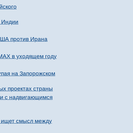
йского
у Индии
США против Ирана
MAX в уходящем году
упая на Запорожском
ых проектах страны
зи с надвигающимся
а ищет смысл между