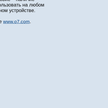
ользовать на любом
ном устройстве.
те
.
www.o7.com