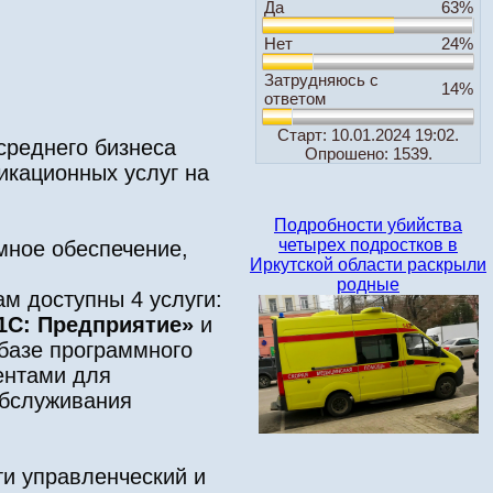
Да
63%
Нет
24%
Затрудняюсь с
14%
ответом
Старт: 10.01.2024 19:02.
среднего бизнеса
Опрошено: 1539.
икационных услуг на
Подробности убийства
четырех подростков в
мное обеспечение,
Иркутской области раскрыли
родные
м доступны 4 услуги:
1С: Предприятие»
и
базе программного
ентами для
обслуживания
ти управленческий и