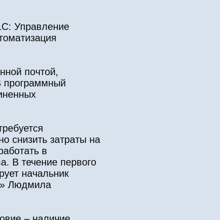
1С: Управление
томатизация
нной почтой,
В программный
диненных
требуется
но снизить затраты на
работать в
а. В течение первого
рует начальник
м» Людмила
овие – наличие