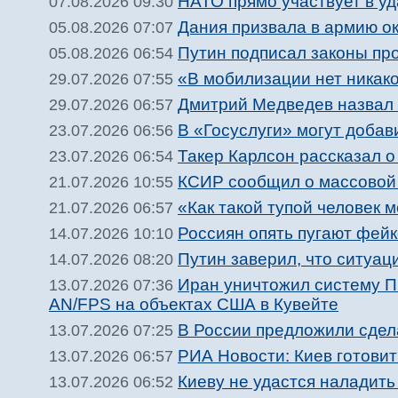
НАТО прямо участвует в у
07.08.2026 09:30
Дания призвала в армию о
05.08.2026 07:07
Путин подписал законы пр
05.08.2026 06:54
«В мобилизации нет никак
29.07.2026 07:55
Дмитрий Медведев назвал 
29.07.2026 06:57
В «Госуслуги» могут доба
23.07.2026 06:56
Такер Карлсон рассказал о
23.07.2026 06:54
КСИР сообщил о массовой 
21.07.2026 10:55
«Как такой тупой человек
21.07.2026 06:57
Россиян опять пугают фей
14.07.2026 10:10
Путин заверил, что ситуац
14.07.2026 08:20
Иран уничтожил систему П
13.07.2026 07:36
AN/FPS на объектах США в Кувейте
В России предложили сдел
13.07.2026 07:25
РИА Новости: Киев готови
13.07.2026 06:57
Киеву не удастся наладить 
13.07.2026 06:52