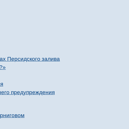
ах Персидского залива
е?»
ся
ннего предупреждения
ерниговом