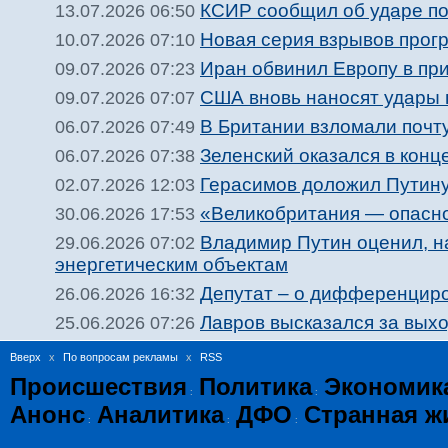
КСИР сообщил об ударе п
13.07.2026 06:50
Новая серия взрывов прог
10.07.2026 07:10
Иран обвинил Европу в при
09.07.2026 07:23
США вновь наносят удары 
09.07.2026 07:07
В Британии взломали почт
06.07.2026 07:49
Зеленский оказался в конце
06.07.2026 07:38
Герасимов доложил Путину 
02.07.2026 12:03
«Великобритания — опасн
30.06.2026 17:53
Владимир Путин оценил, н
29.06.2026 07:02
энергетическим объектам
Депутат – о дифференциро
26.06.2026 16:32
Лавров высказался за вых
25.06.2026 07:26
Вверх
x
По вопросам рекламы
x
RSS
Происшествия
Политика
Экономик
:
:
Анонс
Аналитика
ДФО
Странная ж
:
:
: