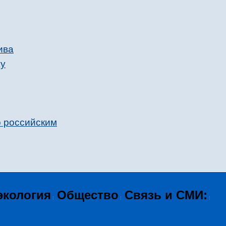
ива
жу
о российским
экология
Общество
Связь и СМИ:
:
:
: