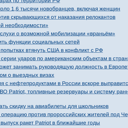
дарах по территории РФ
коло 1,6 тысячи новобранцев, включая женщин
отив скрывающихся от наказания релокантов
ой необходимости»
слухи о возможной мобилизации «враньём»
вить функции социальных сетей
 попытках втянуть США в конфликт с РФ
серии ударов по американским объектам в стран
 может занимать руководящую должность в Европ
ком о выездных визах
ия с нефтепродуктами в России вскоре выправит
ВО Patriot, топливные резервуары и систему ра
ать скидку на авиабилеты для школьников
т операцию против пророссийских жителей под Ч
выпуск ракет Patriot в ближайшие годы