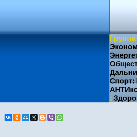
Группа
Эконом
Энерге
Общест
Дальни
Спорт:
АНТИко
:
Здоро