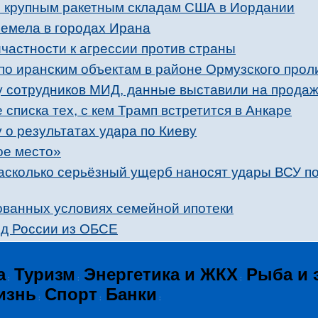
о крупным ракетным складам США в Иордании
ремела в городах Ирана
частности к агрессии против страны
по иранским объектам в районе Ормузского прол
у сотрудников МИД, данные выставили на прода
 списка тех, с кем Трамп встретится в Анкаре
о результатах удара по Киеву
ое место»
асколько серьёзный ущерб наносят удары ВСУ п
ванных условиях семейной ипотеки
од России из ОБСЕ
а
Туризм
Энергетика и ЖКХ
Рыба и 
:
:
:
изнь
Спорт
Банки
:
:
: