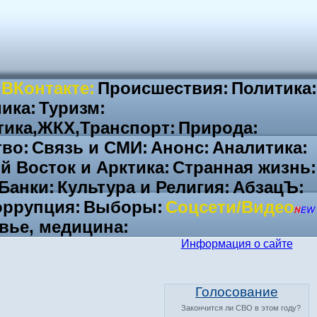
 ВКонтакте:
Происшествия:
Политика:
ика:
Туризм:
тика,ЖКХ,Транспорт:
Природа:
во:
Связь и СМИ:
Анонс:
Аналитика:
й Восток и Арктика:
Странная жизнь:
Банки:
Культура и Религия:
АбзацЪ:
ррупция:
Выборы:
Соцсети/Видео
вье, медицина:
Информация о сайте
Голосование
Закончится ли СВО в этом году?