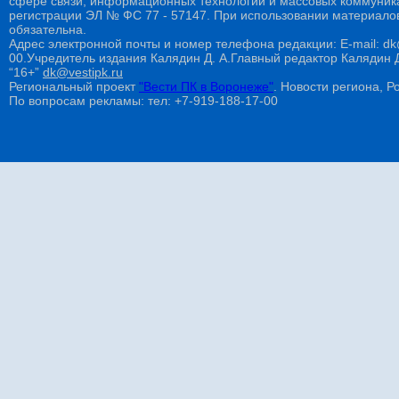
сфере связи, информационных технологий и массовых коммуникац
регистрации ЭЛ № ФС 77 - 57147. При использовании материалов
обязательна.
Адрес электронной почты и номер телефона редакции: E-mail: dk@
00.Учредитель издания Калядин Д. А.Главный редактор Калядин
“16+”
dk@vestipk.ru
Региональный проект
"Вести ПК в Воронеже"
. Новости региона, Ро
По вопросам рекламы: тел: +7-919-188-17-00