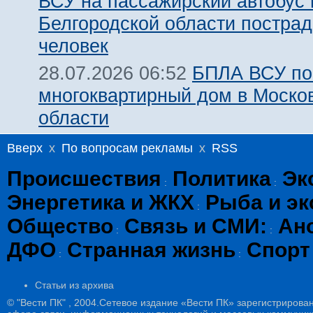
ВСУ на пассажирский автобус 
Белгородской области пострад
человек
БПЛА ВСУ по
28.07.2026 06:52
многоквартирный дом в Моско
области
Вверх
x
По вопросам рекламы
x
RSS
Происшествия
Политика
Эк
:
:
Энергетика и ЖКХ
Рыба и эк
:
Общество
Связь и СМИ:
Ан
:
:
ДФО
Странная жизнь
Спорт
:
:
Статьи из архива
© "Вести ПК" , 2004.Сетевое издание «Вести ПК» зарегистрирова